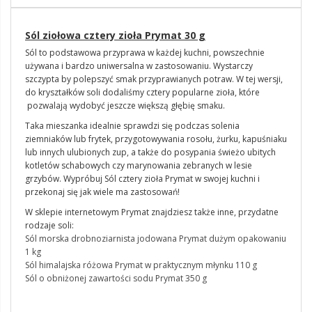
Sól ziołowa cztery zioła Prymat 30 g
Sól to podstawowa przyprawa w każdej kuchni, powszechnie
używana i bardzo uniwersalna w zastosowaniu. Wystarczy
szczypta by polepszyć smak przyprawianych potraw. W tej wersji,
do kryształków soli dodaliśmy cztery popularne zioła, które
pozwalają wydobyć jeszcze większą głębię smaku.
Taka mieszanka idealnie sprawdzi się podczas solenia
ziemniaków lub frytek, przygotowywania rosołu, żurku, kapuśniaku
lub innych ulubionych zup, a także do posypania świeżo ubitych
kotletów schabowych czy marynowania zebranych w lesie
grzybów. Wypróbuj Sól cztery zioła Prymat w swojej kuchni i
przekonaj się jak wiele ma zastosowań!
W sklepie internetowym Prymat znajdziesz także inne, przydatne
rodzaje soli:
Sól morska drobnoziarnista jodowana Prymat dużym opakowaniu
1 kg
Sól himalajska różowa Prymat w praktycznym młynku 110 g
Sól o obniżonej zawartości sodu Prymat 350 g