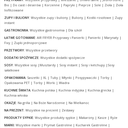
Bio
|
Do ciast i deserów
|
Korzenne
|
Papryki
|
Pieprze
|
Sole
|
Zioła
|
Zioła
liofilizowane
ZUPY I BULIONY:
Wszystkie zupy i buliony
|
Buliony
|
Kostki rosołowe
|
Zupy
instant
GASTRONOMIA:
Wszystkie gastronomia
|
Dla szkół
ŁATWE GOTOWANIE:
AIR FRYER Przyprawy i Panierki
|
Panierki
|
Marynaty
|
Fixy
|
Zupki jednoporcjowe
PRZETWORY:
Wszystkie przetwory
DODATKI SPOŻYWCZE:
Wszystkie dodatki spożywcze
SOSY:
Wszystkie sosy
|
Musztardy
|
Sosy instant
|
Sosy i ketchupy
|
Sosy
sałatkowe
OPAKOWANIA:
Saszetki
|
XL
|
Tuby
|
Młynki
|
Posypywaczki
|
Torby
|
Opakowania PET
|
Torby
|
Worki
|
Wiadra
KUCHNIE ŚWIATA:
Kuchnia polska
|
Kuchnia indyjska
|
Kuchnia grecka
|
Kuchnia włoska
OKAZJE:
Na grilla
|
Na Boże Narodzenie
|
Na Wielkanoc
NA PREZENT:
Wszystkie na prezent
|
Zestawy
PRODUKTY SYPKIE:
Wszystkie produkty sypkie
|
Makarony
|
Kasze
|
Ryże
MARKI:
Wszystkie marki
|
Prymat Gastroline
|
Kucharek Gastroline
|