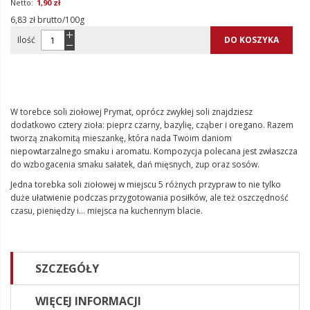
1,90 zł
6,83 zł brutto/100g
Ilość
DO KOSZYKA
W torebce soli ziołowej Prymat, oprócz zwykłej soli znajdziesz
dodatkowo cztery zioła: pieprz czarny, bazylię, cząber i oregano. Razem
tworzą znakomitą mieszankę, która nada Twoim daniom
niepowtarzalnego smaku i aromatu. Kompozycja polecana jest zwłaszcza
do wzbogacenia smaku sałatek, dań mięsnych, zup oraz sosów.
Jedna torebka soli ziołowej w miejscu 5 różnych przypraw to nie tylko
duże ułatwienie podczas przygotowania posiłków, ale też oszczędność
czasu, pieniędzy i... miejsca na kuchennym blacie.
SZCZEGÓŁY
WIĘCEJ INFORMACJI