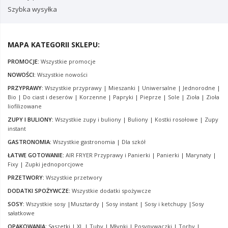
Szybka wysyłka
MAPA KATEGORII SKLEPU:
PROMOCJE:
Wszystkie promocje
NOWOŚCI:
Wszystkie nowości
PRZYPRAWY:
Wszystkie przyprawy
|
Mieszanki
|
Uniwersalne
|
Jednorodne
|
Bio
|
Do ciast i deserów
|
Korzenne
|
Papryki
|
Pieprze
|
Sole
|
Zioła
|
Zioła
liofilizowane
ZUPY I BULIONY:
Wszystkie zupy i buliony
|
Buliony
|
Kostki rosołowe
|
Zupy
instant
GASTRONOMIA:
Wszystkie gastronomia
|
Dla szkół
ŁATWE GOTOWANIE:
AIR FRYER Przyprawy i Panierki
|
Panierki
|
Marynaty
|
Fixy
|
Zupki jednoporcjowe
PRZETWORY:
Wszystkie przetwory
DODATKI SPOŻYWCZE:
Wszystkie dodatki spożywcze
SOSY:
Wszystkie sosy
|
Musztardy
|
Sosy instant
|
Sosy i ketchupy
|
Sosy
sałatkowe
OPAKOWANIA:
Saszetki
|
XL
|
Tuby
|
Młynki
|
Posypywaczki
|
Torby
|