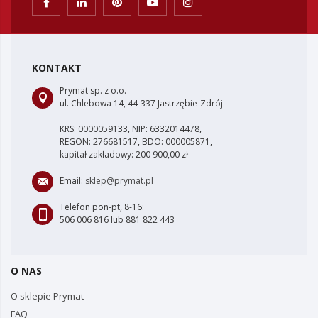
KONTAKT
Prymat sp. z o.o.
ul. Chlebowa 14, 44-337 Jastrzębie-Zdrój
KRS: 0000059133, NIP: 6332014478,
REGON: 276681517, BDO: 000005871,
kapitał zakładowy: 200 900,00 zł
Email:
sklep@prymat.pl
Telefon pon-pt, 8-16:
506 006 816 lub 881 822 443
O NAS
O sklepie Prymat
FAQ