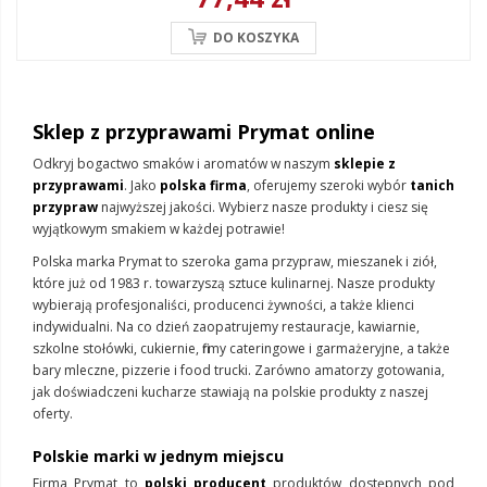
DO KOSZYKA
Sklep z przyprawami Prymat online
Odkryj bogactwo smaków i aromatów w naszym
sklepie z
przyprawami
. Jako
polska firma
, oferujemy szeroki wybór
tanich
przypraw
najwyższej jakości. Wybierz nasze produkty i ciesz się
wyjątkowym smakiem w każdej potrawie!
Polska marka Prymat to szeroka gama przypraw, mieszanek i ziół,
które już od 1983 r. towarzyszą sztuce kulinarnej. Nasze produkty
wybierają profesjonaliści, producenci żywności, a także klienci
indywidualni. Na co dzień zaopatrujemy restauracje, kawiarnie,
szkolne stołówki, cukiernie, firmy cateringowe i garmażeryjne, a także
bary mleczne, pizzerie i food trucki. Zarówno amatorzy gotowania,
jak doświadczeni kucharze stawiają na polskie produkty z naszej
oferty.
Polskie marki w jednym miejscu
Firma Prymat to
polski producent
produktów dostępnych pod