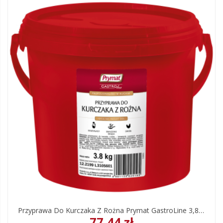
Przyprawa Do Kurczaka Z Rożna Prymat GastroLine 3,8 Kg
77,44 zł