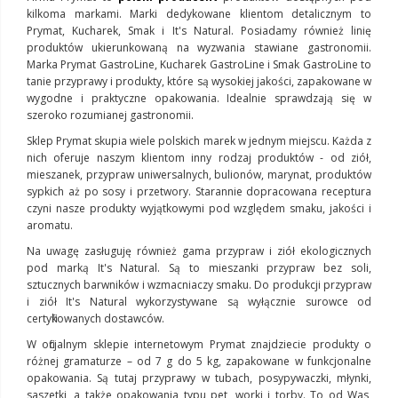
kilkoma markami. Marki dedykowane klientom detalicznym to
Prymat, Kucharek, Smak i It's Natural. Posiadamy również linię
produktów ukierunkowaną na wyzwania stawiane gastronomii.
Marka Prymat GastroLine, Kucharek GastroLine i Smak GastroLine to
tanie przyprawy i produkty, które są wysokiej jakości, zapakowane w
wygodne i praktyczne opakowania. Idealnie sprawdzają się w
szeroko rozumianej gastronomii.
Sklep Prymat skupia wiele polskich marek w jednym miejscu. Każda z
nich oferuje naszym klientom inny rodzaj produktów - od ziół,
mieszanek, przypraw uniwersalnych, bulionów, marynat, produktów
sypkich aż po sosy i przetwory. Starannie dopracowana receptura
czyni nasze produkty wyjątkowymi pod względem smaku, jakości i
aromatu.
Na uwagę zasługuję również gama przypraw i ziół ekologicznych
pod marką It's Natural. Są to mieszanki przypraw bez soli,
sztucznych barwników i wzmacniaczy smaku. Do produkcji przypraw
i ziół It's Natural wykorzystywane są wyłącznie surowce od
certyfikowanych dostawców.
W oficjalnym sklepie internetowym Prymat znajdziecie produkty o
różnej gramaturze – od 7 g do 5 kg, zapakowane w funkcjonalne
opakowania. Są tutaj przyprawy w tubach, posypywaczki, młynki,
saszetki, a także opakowania typu pet, worki i torby. To od Was,