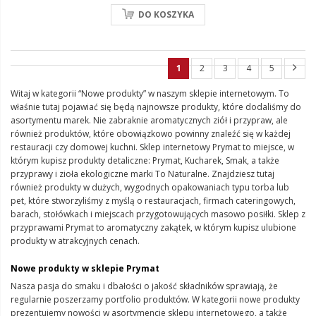
DO KOSZYKA
1
2
3
4
5
Witaj w kategorii “Nowe produkty” w naszym sklepie internetowym. To
właśnie tutaj pojawiać się będą najnowsze produkty, które dodaliśmy do
asortymentu marek. Nie zabraknie aromatycznych ziół i przypraw, ale
również produktów, które obowiązkowo powinny znaleźć się w każdej
restauracji czy domowej kuchni.
Sklep internetowy Prymat to miejsce, w
którym kupisz produkty detaliczne: Prymat, Kucharek, Smak, a także
przyprawy i zioła ekologiczne marki To Naturalne.
Znajdziesz tutaj
również produkty w dużych, wygodnych opakowaniach typu torba lub
pet, które stworzyliśmy z myślą o restauracjach, firmach cateringowych,
barach, stołówkach i miejscach przygotowujących masowo posiłki. Sklep z
przyprawami Prymat to aromatyczny zakątek, w którym kupisz ulubione
produkty w atrakcyjnych cenach.
Nowe produkty w sklepie Prymat
Nasza pasja do smaku i dbałości o jakość składników sprawiają, że
regularnie poszerzamy portfolio produktów. W kategorii nowe produkty
prezentujemy nowości w asortymencie sklepu internetowego, a także