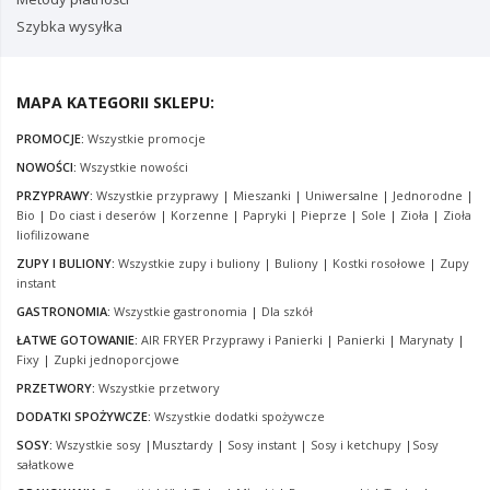
Szybka wysyłka
MAPA KATEGORII SKLEPU:
PROMOCJE:
Wszystkie promocje
NOWOŚCI:
Wszystkie nowości
PRZYPRAWY:
Wszystkie przyprawy
|
Mieszanki
|
Uniwersalne
|
Jednorodne
|
Bio
|
Do ciast i deserów
|
Korzenne
|
Papryki
|
Pieprze
|
Sole
|
Zioła
|
Zioła
liofilizowane
ZUPY I BULIONY:
Wszystkie zupy i buliony
|
Buliony
|
Kostki rosołowe
|
Zupy
instant
GASTRONOMIA:
Wszystkie gastronomia
|
Dla szkół
ŁATWE GOTOWANIE:
AIR FRYER Przyprawy i Panierki
|
Panierki
|
Marynaty
|
Fixy
|
Zupki jednoporcjowe
PRZETWORY:
Wszystkie przetwory
DODATKI SPOŻYWCZE:
Wszystkie dodatki spożywcze
SOSY:
Wszystkie sosy
|
Musztardy
|
Sosy instant
|
Sosy i ketchupy
|
Sosy
sałatkowe