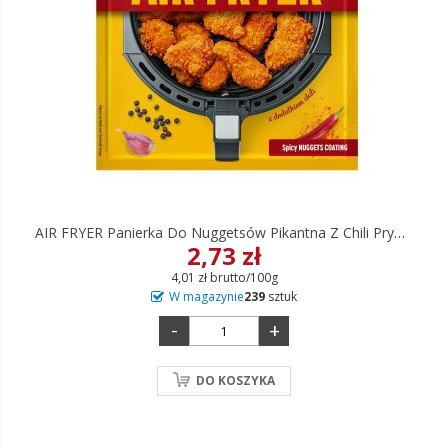
AIR FRYER Panierka Do Nuggetsów Pikantna Z Chili Prymat 68 G
2,73 zł
4,01 zł brutto/100g
W magazynie
239
sztuk
-
+
DO KOSZYKA