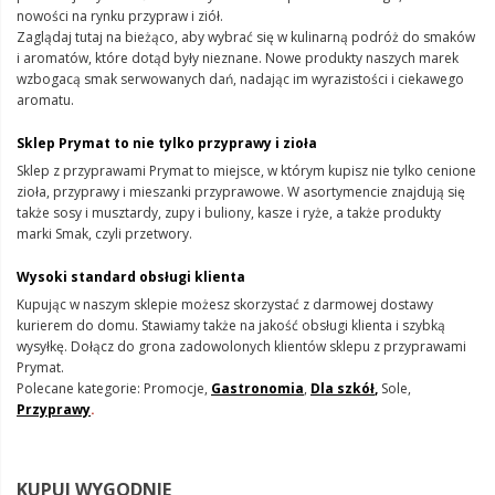
nowości na rynku przypraw i ziół.
Zaglądaj tutaj na bieżąco, aby wybrać się w kulinarną podróż do smaków
i aromatów, które dotąd były nieznane. Nowe produkty naszych marek
wzbogacą smak serwowanych dań, nadając im wyrazistości i ciekawego
aromatu.
Sklep Prymat to nie tylko przyprawy i zioła
Sklep z przyprawami Prymat to miejsce, w którym kupisz nie tylko cenione
zioła, przyprawy i mieszanki przyprawowe. W asortymencie znajdują się
także sosy i musztardy, zupy i buliony, kasze i ryże, a także produkty
marki Smak, czyli przetwory.
Wysoki standard obsługi klienta
Kupując w naszym sklepie możesz skorzystać z darmowej dostawy
kurierem do domu. Stawiamy także na jakość obsługi klienta i szybką
wysyłkę. Dołącz do grona zadowolonych klientów sklepu z przyprawami
Prymat.
Polecane kategorie: Promocje,
Gastronomia
,
Dla szkół
,
Sole,
Przyprawy
.
KUPUJ WYGODNIE