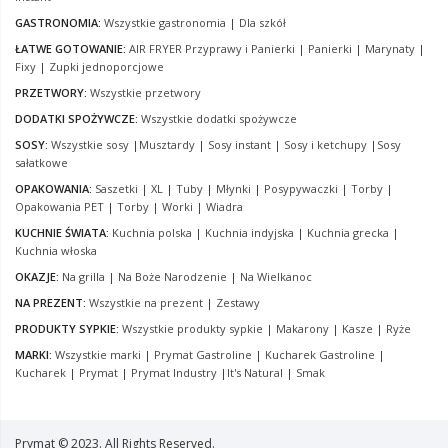
GASTRONOMIA:
Wszystkie gastronomia
|
Dla szkół
ŁATWE GOTOWANIE:
AIR FRYER Przyprawy i Panierki
|
Panierki
|
Marynaty
|
Fixy
|
Zupki jednoporcjowe
PRZETWORY:
Wszystkie przetwory
DODATKI SPOŻYWCZE:
Wszystkie dodatki spożywcze
SOSY:
Wszystkie sosy
|
Musztardy
|
Sosy instant
|
Sosy i ketchupy
|
Sosy
sałatkowe
OPAKOWANIA:
Saszetki
|
XL
|
Tuby
|
Młynki
|
Posypywaczki
|
Torby
|
Opakowania PET
|
Torby
|
Worki
|
Wiadra
KUCHNIE ŚWIATA:
Kuchnia polska
|
Kuchnia indyjska
|
Kuchnia grecka
|
Kuchnia włoska
OKAZJE:
Na grilla
|
Na Boże Narodzenie
|
Na Wielkanoc
NA PREZENT:
Wszystkie na prezent
|
Zestawy
PRODUKTY SYPKIE:
Wszystkie produkty sypkie
|
Makarony
|
Kasze
|
Ryże
MARKI:
Wszystkie marki
|
Prymat Gastroline
|
Kucharek Gastroline
|
Kucharek
|
Prymat
|
Prymat Industry
|
It's Natural
|
Smak
Prymat © 2023. All Rights Reserved.