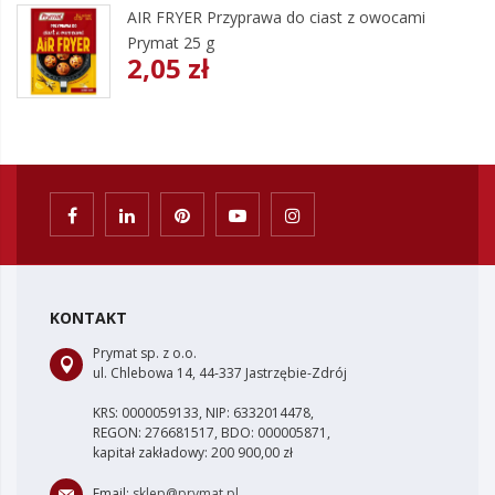
AIR FRYER Przyprawa do ciast z owocami
Prymat 25 g
2,05 zł
KONTAKT
Prymat sp. z o.o.
ul. Chlebowa 14, 44-337 Jastrzębie-Zdrój
KRS: 0000059133, NIP: 6332014478,
REGON: 276681517, BDO: 000005871,
kapitał zakładowy: 200 900,00 zł
Email:
sklep@prymat.pl