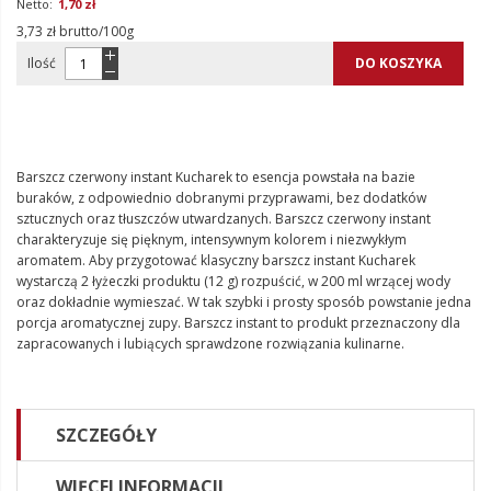
1,70 zł
3,73 zł brutto/100g
Ilość
DO KOSZYKA
Barszcz czerwony instant Kucharek to esencja powstała na bazie
buraków, z odpowiednio dobranymi przyprawami, bez dodatków
sztucznych oraz tłuszczów utwardzanych. Barszcz czerwony instant
charakteryzuje się pięknym, intensywnym kolorem i niezwykłym
aromatem. Aby przygotować klasyczny barszcz instant Kucharek
wystarczą 2 łyżeczki produktu (12 g) rozpuścić, w 200 ml wrzącej wody
oraz dokładnie wymieszać. W tak szybki i prosty sposób powstanie jedna
porcja aromatycznej zupy. Barszcz instant to produkt przeznaczony dla
zapracowanych i lubiących sprawdzone rozwiązania kulinarne.
SZCZEGÓŁY
WIĘCEJ INFORMACJI