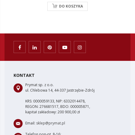
DO KOSZYKA
KONTAKT
Prymat sp. z o.o.
ul. Chlebowa 14, 44-337 Jastrzębie-Zdrój
KRS: 0000059133, NIP: 6332014478,
REGON: 276681517, BDO: 000005871,
kapitał zakładowy: 200 900,00 zł
Email:
sklep@prymat.pl
Telefon pon-pt, 8-16: