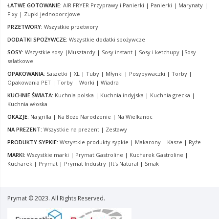
ŁATWE GOTOWANIE:
AIR FRYER Przyprawy i Panierki
|
Panierki
|
Marynaty
|
Fixy
|
Zupki jednoporcjowe
PRZETWORY:
Wszystkie przetwory
DODATKI SPOŻYWCZE:
Wszystkie dodatki spożywcze
SOSY:
Wszystkie sosy
|
Musztardy
|
Sosy instant
|
Sosy i ketchupy
|
Sosy
sałatkowe
OPAKOWANIA:
Saszetki
|
XL
|
Tuby
|
Młynki
|
Posypywaczki
|
Torby
|
Opakowania PET
|
Torby
|
Worki
|
Wiadra
KUCHNIE ŚWIATA:
Kuchnia polska
|
Kuchnia indyjska
|
Kuchnia grecka
|
Kuchnia włoska
OKAZJE:
Na grilla
|
Na Boże Narodzenie
|
Na Wielkanoc
NA PREZENT:
Wszystkie na prezent
|
Zestawy
PRODUKTY SYPKIE:
Wszystkie produkty sypkie
|
Makarony
|
Kasze
|
Ryże
MARKI:
Wszystkie marki
|
Prymat Gastroline
|
Kucharek Gastroline
|
Kucharek
|
Prymat
|
Prymat Industry
|
It's Natural
|
Smak
Prymat © 2023. All Rights Reserved.