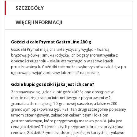
SZCZEGÓŁY
WIĘCEJ INFORMACJI
Goździki całe Prymat
GastroLine
280 g
Goździki Prymat
mają charakterystyczny wygląd
–
twardą,
brązową główk
ę
i smukłą łodyżk
ę
. Ich bogaty aromat wynika z
obecności eugenolu – olejku eterycznego o właściwościach
prozdrowotnych. Goździki całe można wykorzystać w całości, a po
ugotowaniu wyjąć z potrawy lub zmielić na proszek.
Gdzie kupić goździki i jaka jest ich cena?
Zastanawiasz się,
gdzie kupić goździki
?
Są
one dostępnie w
ofercie naszego sklepu internetowego z przyprawami w 2
gramaturach:
mniejszej
,
10-gramowej saszetce, a także w 280-
gramowym opakowaniu typu
PET
.
Ten drugi szczególnie polecamy
firmom cateringowym, zakładom cukierniczym i lokalom
gastronomicznym, które przygotowują masowo posiłki.
Jaka jest
cena goździków?
T
o jedna z tych przypraw, która jest przystępna
cenowo. Goździki Prymat są dobrej jakości, w korzystnej rynkowo