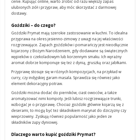
cenie. Kupując online
,
warto zrobić od razu większy zapas
ulub
ionych ziół i przypraw, aby móc skorzystać z darmowej
dostawy.
Goździki
–
do czego?
Goździki Prymat mają szerokie zastosowanie w kuchni.
T
o idealna
przyprawa na okres jesienno-zimowy
z uwagi na jej właściwości
rozgrzewające.
Zapach goździków i pomarańczy jest nieodłącznie
kojarzony z Bożym Narodzeniem, gdy dodawane są świątecznych
wypieków o czekoladowym lub korzennym smaku. Ich wyraźny
aromat dobrze komponuje się też z dynią, gruszką oraz jabłkami.
Przyprawę stosuje się w różnych kompozycjach, na przykład w
curry, czy indyjskiej
garam
masala
. Sprawdza się również jako
element dekoracyjny potraw.
Goździki można dodać do pierników, ciast owoców, a także
aromatyzować nimi kompoty. Jeśli lubisz rozgrzewające trunki
,
wzbogać je o przyprawę
. Chociaż goździki głównie kojarzą się z
deserami
,
to mogą być
też składnikiem marynat do dziczyzny czy
wieprzowiny. Zyskują
również
popularność jako jeden ze
składników zupy
dyniowej.
Dlaczego warto kupić goździki Prymat?