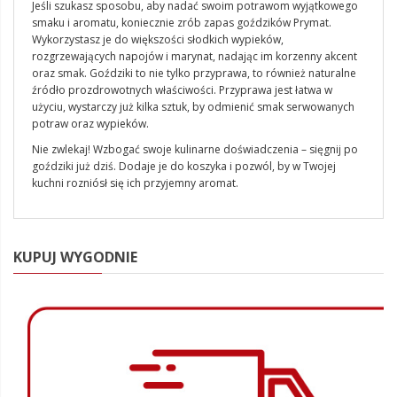
Jeśli szukasz sposobu, aby nadać swoim potrawom wyjątkowego
smaku i aromatu
,
koniecznie zrób zapas goździków Prymat.
Wykorzystasz
je do większości słodkich wypieków,
rozgrzewających napojów i marynat, nadając im korzenny akcent
oraz
smak. Goździki to nie tylko przyprawa, to również naturalne
źródło prozdrowotnych właściwości.
Przyprawa jest
łatw
a
w
użyciu, wystarczy już kilka sztuk, by odmienić smak serwowany
ch
potraw
oraz
wypieków.
Nie zwlekaj! Wzbogać swoje kulinarne doświadczenia
–
sięgnij po
goździki już dziś
.
Dodaje
je
do koszyka
i
pozwól
, by w Twojej
kuchni rozniósł się
ich przyjemny
aromat.
KUPUJ WYGODNIE