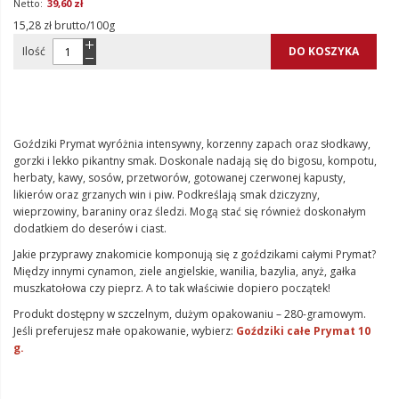
39,60 zł
15,28 zł brutto/100g
Ilość
DO KOSZYKA
Goździki Prymat wyróżnia intensywny, korzenny zapach oraz słodkawy,
gorzki i lekko pikantny smak. Doskonale nadają się do bigosu, kompotu,
herbaty, kawy, sosów, przetworów, gotowanej czerwonej kapusty,
likierów oraz grzanych win i piw. Podkreślają smak dziczyzny,
wieprzowiny, baraniny oraz śledzi. Mogą stać się również doskonałym
dodatkiem do deserów i ciast.
Jakie przyprawy znakomicie komponują się z goździkami całymi Prymat?
Między innymi cynamon, ziele angielskie, wanilia, bazylia, anyż, gałka
muszkatołowa czy pieprz. A to tak właściwie dopiero początek!
Produkt dostępny w szczelnym, dużym opakowaniu – 280-gramowym.
Jeśli preferujesz małe opakowanie, wybierz:
Goździki całe Prymat 10
g.