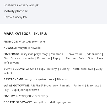
Dostawa i koszty wysyłki
Metody płatności
Szybka wysyłka
MAPA KATEGORII SKLEPU:
PROMOCJE:
Wszystkie promocje
NOWOŚCI:
Wszystkie nowości
PRZYPRAWY:
Wszystkie przyprawy
|
Mieszanki
|
Uniwersalne
|
Jednorodne
|
Bio
|
Do ciast i deserów
|
Korzenne
|
Papryki
|
Pieprze
|
Sole
|
Zioła
|
Zioła
liofilizowane
ZUPY I BULIONY:
Wszystkie zupy i buliony
|
Buliony
|
Kostki rosołowe
|
Zupy
instant
GASTRONOMIA:
Wszystkie gastronomia
|
Dla szkół
ŁATWE GOTOWANIE:
AIR FRYER Przyprawy i Panierki
|
Panierki
|
Marynaty
|
Fixy
|
Zupki jednoporcjowe
PRZETWORY:
Wszystkie przetwory
DODATKI SPOŻYWCZE:
Wszystkie dodatki spożywcze