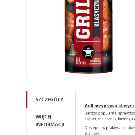
SZCZEGÓŁY
Grill przyprawa klasyc
Bardzo popularna, sprawdzona
WIĘCEJ
cząber, majeranek, kminek, cz
INFORMACJI
Dostępna w praktycznej tubi
gramów
.