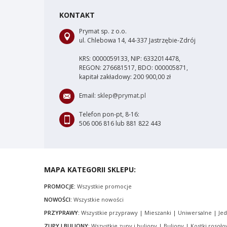
KONTAKT
Prymat sp. z o.o.
ul. Chlebowa 14, 44-337 Jastrzębie-Zdrój
KRS: 0000059133, NIP: 6332014478,
REGON: 276681517, BDO: 000005871,
kapitał zakładowy: 200 900,00 zł
Email:
sklep@prymat.pl
Telefon pon-pt, 8-16:
506 006 816 lub 881 822 443
MAPA KATEGORII SKLEPU:
PROMOCJE:
Wszystkie promocje
NOWOŚCI:
Wszystkie nowości
PRZYPRAWY:
Wszystkie przyprawy
|
Mieszanki
|
Uniwersalne
|
Je
ZUPY I BULIONY:
Wszystkie zupy i buliony
|
Buliony
|
Kostki rosoł