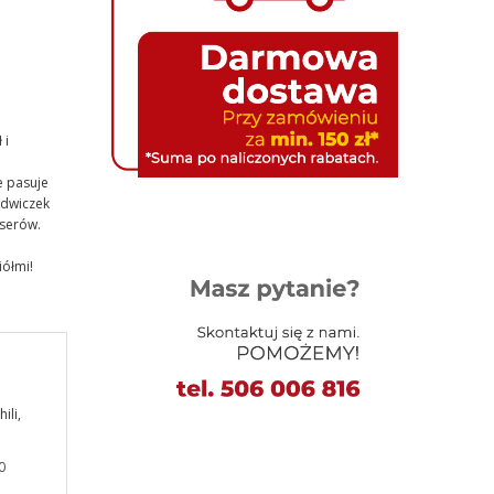
 i
e pasuje
ędwiczek
 serów.
iółmi!
ili,
0