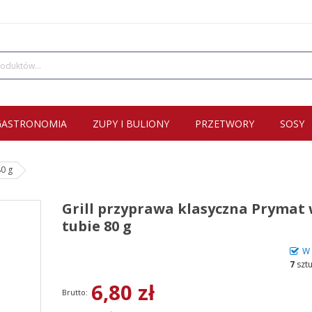
GASTRONOMIA
ZUPY I BULIONY
PRZETWORY
SOSY
80 g
Grill przyprawa klasyczna Prymat
tubie 80 g
W 
7
szt
6,80 zł