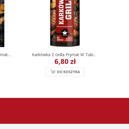
Grill - Przyprawa Pikantna Prymat 20 G
Karkówka Z Grilla Prymat W Tubie 80 G
6,80 zł
DO KOSZYKA