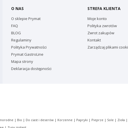
O NAS
STREFA KLIENTA
O sklepie Prymat
Moje konto
FAQ
Polityka zwrotów
BLOG
Zwrot zakupów
Regulaminy
Kontakt
Polityka Prywatności
Zarządzaj plikami cook
Prymat GastroLine
Mapa strony
Deklaracja dostępności
dnorodne
|
Bio
|
Do ciast i deserów
|
Korzenne
|
Papryki
|
Pieprze
|
Sole
|
Zioła
owe
|
Zupy instant