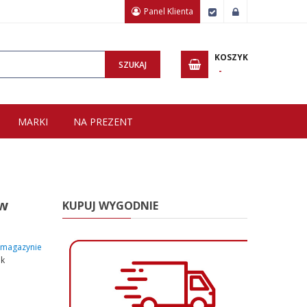
Panel Klienta
Zamówienie
Zaloguj
Wpisz minimum 3 znaki, aby wyszukać.
KOSZYK
SZUKAJ
MARKI
NA PREZENT
 w
KUPUJ WYGODNIE
magazynie
uk