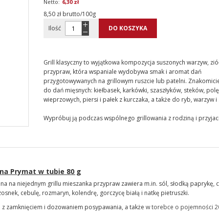
6,30 zł
8,50 zł brutto/100g
Ilość
DO KOSZYKA
Grill klasyczny to wyjątkowa kompozycja suszonych warzyw, ziół
przypraw, która wspaniale wydobywa smak i aromat dań
przygotowywanych na grillowym ruszcie lub patelni. Znakomici
do dań mięsnych: kiełbasek, karkówki, szaszłyków, steków, pol
wieprzowych, piersi i pałek z kurczaka, a także do ryb, warzyw i
Wypróbuj ją podczas wspólnego grillowania z rodziną i przyjac
zna Prymat w tubie 80 g
 na niejednym grillu mieszanka przypraw zawiera m.in. sól, słodką paprykę, ch
osnek, cebulę, rozmaryn, kolendrę, gorczycę białą i natkę pietruszki.
e z zamknięciem i dozowaniem posypawania, a także
w torebce o pojemności 2