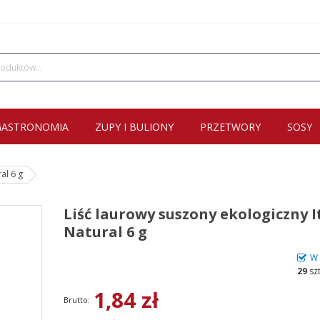
GASTRONOMIA
ZUPY I BULIONY
PRZETWORY
SOSY
al 6 g
Liść laurowy suszony ekologiczny It
Natural 6 g
W 
29
sz
1,84 zł