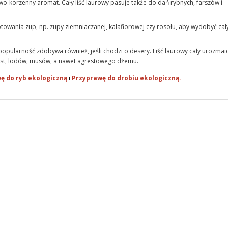
wo-korzenny aromat. Cały liść laurowy pasuje także do dań rybnych, farszów i
towania zup, np. zupy ziemniaczanej, kalafiorowej czy rosołu, aby wydobyć cał
opularność zdobywa również, jeśli chodzi o desery. Liść laurowy cały urozmaic
st, lodów, musów, a nawet agrestowego dżemu.
ę do ryb ekologiczną
i
Przyprawę do drobiu ekologiczną.