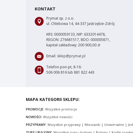
KONTAKT
Prymat sp. z o.o.
ul. Chlebowa 14, 44-337 Jastrzębie-Zdrój
KRS: 0000059133, NIP: 6332014478,
REGON: 276681517, BDO: 000005871,
kapitał zakładowy: 200 900,00 zł
Email:
sklep@prymat.pl
Telefon pon-pt, 8-16:
506 006 816 lub 881 822 443
MAPA KATEGORII SKLEPU:
PROMOCJE:
Wszystkie promocje
NOWOŚCI:
Wszystkie nowości
PRZYPRAWY:
Wszystkie przyprawy
|
Mieszanki
|
Uniwersalne
|
Je
ZUPY I BULIONY:
Wszystkie zupy i buliony
|
Buliony
|
Kostki rosoł