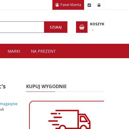
Panel Klienta
Zamówienie
Zaloguj
Wpisz minimum 3 znaki, aby wyszukać.
KOSZYK
SZUKAJ
MARKI
NA PREZENT
's
KUPUJ WYGODNIE
magazynie
tuk