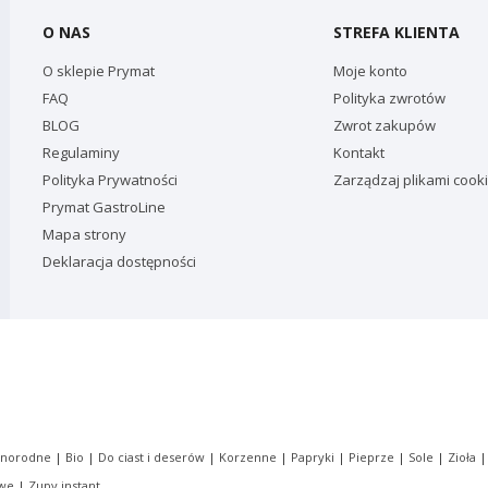
O NAS
STREFA KLIENTA
O sklepie Prymat
Moje konto
FAQ
Polityka zwrotów
BLOG
Zwrot zakupów
Regulaminy
Kontakt
Polityka Prywatności
Zarządzaj plikami cook
Prymat GastroLine
Mapa strony
Deklaracja dostępności
dnorodne
|
Bio
|
Do ciast i deserów
|
Korzenne
|
Papryki
|
Pieprze
|
Sole
|
Zioła
owe
|
Zupy instant