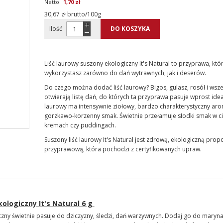
1,70 zł
30,67 zł brutto/100g
Ilość
DO KOSZYKA
Liść laurowy suszony ekologiczny It's Natural to przyprawa, któ
wykorzystasz zarówno do dań wytrawnych, jak i deserów.
Do czego można dodać liść laurowy? Bigos, gulasz, rosół i wsze
otwierają listę dań, do których ta przyprawa pasuje wprost ideal
laurowy ma intensywnie ziołowy, bardzo charakterystyczny aro
gorzkawo-korzenny smak. Świetnie przełamuje słodki smak w ci
kremach czy puddingach.
Suszony liść laurowy It's Natural jest zdrową, ekologiczną prop
przyprawową, która pochodzi z certyfikowanych upraw.
kologiczny It's Natural 6 g
czny świetnie pasuje do dziczyzny, śledzi, dań warzywnych. Dodaj go do maryna