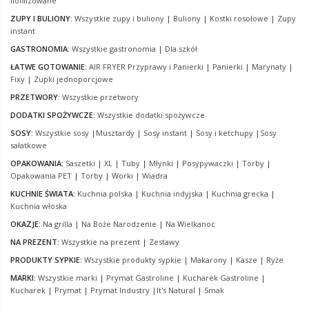
liofilizowane
ZUPY I BULIONY:
Wszystkie zupy i buliony
|
Buliony
|
Kostki rosołowe
|
Zupy
instant
GASTRONOMIA:
Wszystkie gastronomia
|
Dla szkół
ŁATWE GOTOWANIE:
AIR FRYER Przyprawy i Panierki
|
Panierki
|
Marynaty
|
Fixy
|
Zupki jednoporcjowe
PRZETWORY:
Wszystkie przetwory
DODATKI SPOŻYWCZE:
Wszystkie dodatki spożywcze
SOSY:
Wszystkie sosy
|
Musztardy
|
Sosy instant
|
Sosy i ketchupy
|
Sosy
sałatkowe
OPAKOWANIA:
Saszetki
|
XL
|
Tuby
|
Młynki
|
Posypywaczki
|
Torby
|
Opakowania PET
|
Torby
|
Worki
|
Wiadra
KUCHNIE ŚWIATA:
Kuchnia polska
|
Kuchnia indyjska
|
Kuchnia grecka
|
Kuchnia włoska
OKAZJE:
Na grilla
|
Na Boże Narodzenie
|
Na Wielkanoc
NA PREZENT:
Wszystkie na prezent
|
Zestawy
PRODUKTY SYPKIE:
Wszystkie produkty sypkie
|
Makarony
|
Kasze
|
Ryże
MARKI:
Wszystkie marki
|
Prymat Gastroline
|
Kucharek Gastroline
|
Kucharek
|
Prymat
|
Prymat Industry
|
It's Natural
|
Smak