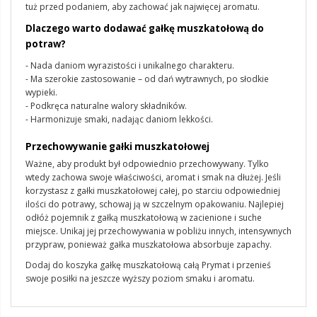
tuż przed podaniem, aby zachować jak najwięcej aromatu.
Dlaczego warto dodawać gałkę muszkatołową do
potraw?
- Nada daniom wyrazistości i unikalnego charakteru.
- Ma szerokie zastosowanie – od dań wytrawnych, po słodkie
wypieki.
- Podkręca naturalne walory składników.
- Harmonizuje smaki, nadając daniom lekkości.
Przechowywanie gałki muszkatołowej
Ważne, aby produkt był odpowiednio przechowywany. Tylko
wtedy zachowa swoje właściwości, aromat i smak na dłużej. Jeśli
korzystasz z gałki muszkatołowej całej, po starciu odpowiedniej
ilości do potrawy, schowaj ją w szczelnym opakowaniu. Najlepiej
odłóż pojemnik z gałką muszkatołową w zacienione i suche
miejsce. Unikaj jej przechowywania w pobliżu innych, intensywnych
przypraw, ponieważ gałka muszkatołowa absorbuje zapachy.
Dodaj do koszyka gałkę muszkatołową całą Prymat i przenieś
swoje posiłki na jeszcze wyższy poziom smaku i aromatu.