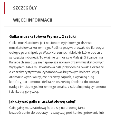
SZCZEGÓŁY
WIĘCEJ INFORMACJI
Gałka muszkatołowa Prymat, 2 sztuki
Gałka muszkatołowa jest nasionem wyjątkowego drzewa:
muszkatołowca korzennego. Roślina przywędrowała do Europy z
odległego archipelagu Wysp Korzennych (Moluki), które obecnie
są częścią Indonezji. To właśnie tam oraz w Malezji, Sri Lance i na
Karaibach znajdują się największe uprawy drzew muszkatołowych.
Wyglądem gałka muszkatołowa cała przypomina owalne orzeszki
o charakterystycznym, cynamonowo-brązowym kolorze. W jej
aromacie wyczuwalny jest drzewny zapach, z wyraźną nutą
kamfory, kardamonu i delikatną ostrością. Dodana do potraw
nadaje im ciepłego, korzennego smaku, z subtelną nutą cynamonu
i delikatną goryczką.
Jak używać gałki muszkatołowej całej?
Całą gałkę muszkatołową ściera się na drobnej tarce
bezpośrednio do potrawy – zazwyczaj pod koniec gotowania lub