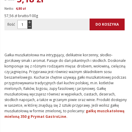
4,80 zł
57,56 zł brutto/100g
Ilość
DO KOSZYKA
Gałka muszkatołowa ma intrygujący, delikatnie korzenny, słodko-
gorzkawy smak i aromat. Pasuje do dań pikantnych i słodkich. Doskonale
komponuje się z różnymi rodzajami mięsa: drobiem, wołowiną, cielęciną
czy jagnięciną. Przyprawa jest również ważnym składnikiem sosu
beszamelowego. Kucharze chętnie używają gałki muszkatołowej podczas
przygotowywania tradycyjnych dań kuchni polskiej, m.in. kotletów
mielonych, flaków, bigosu, zupy fasolowej i jarzynowej. Gałkę
muszkatołową wyczujesz również w wypiekach, ciastach, deserach,
słodkich napojach, a także w grzanym piwie oraz winie. Produkt dostępny
w saszetce, w której znajdują się 2 sztuki przyprawy. Jeśli wolisz gałkę
muszkatołową w formie zmielonej, to polecamy:
gałkę muszkatołową
mieloną 350 g Prymat GastroLine.