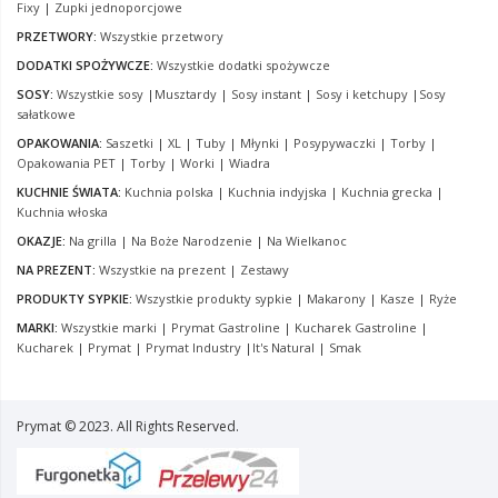
Fixy
|
Zupki jednoporcjowe
PRZETWORY:
Wszystkie przetwory
DODATKI SPOŻYWCZE:
Wszystkie dodatki spożywcze
SOSY:
Wszystkie sosy
|
Musztardy
|
Sosy instant
|
Sosy i ketchupy
|
Sosy
sałatkowe
OPAKOWANIA:
Saszetki
|
XL
|
Tuby
|
Młynki
|
Posypywaczki
|
Torby
|
Opakowania PET
|
Torby
|
Worki
|
Wiadra
KUCHNIE ŚWIATA:
Kuchnia polska
|
Kuchnia indyjska
|
Kuchnia grecka
|
Kuchnia włoska
OKAZJE:
Na grilla
|
Na Boże Narodzenie
|
Na Wielkanoc
NA PREZENT:
Wszystkie na prezent
|
Zestawy
PRODUKTY SYPKIE:
Wszystkie produkty sypkie
|
Makarony
|
Kasze
|
Ryże
MARKI:
Wszystkie marki
|
Prymat Gastroline
|
Kucharek Gastroline
|
Kucharek
|
Prymat
|
Prymat Industry
|
It's Natural
|
Smak
Prymat © 2023. All Rights Reserved.