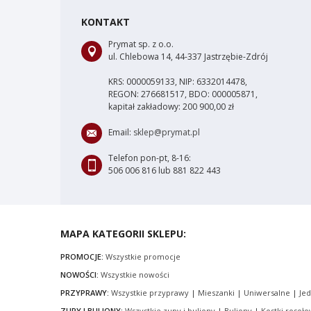
KONTAKT
Prymat sp. z o.o.
ul. Chlebowa 14, 44-337 Jastrzębie-Zdrój
KRS: 0000059133, NIP: 6332014478,
REGON: 276681517, BDO: 000005871,
kapitał zakładowy: 200 900,00 zł
Email:
sklep@prymat.pl
Telefon pon-pt, 8-16:
506 006 816 lub 881 822 443
MAPA KATEGORII SKLEPU:
PROMOCJE:
Wszystkie promocje
NOWOŚCI:
Wszystkie nowości
PRZYPRAWY:
Wszystkie przyprawy
|
Mieszanki
|
Uniwersalne
|
Je
ZUPY I BULIONY:
Wszystkie zupy i buliony
|
Buliony
|
Kostki rosoł