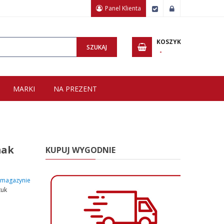
Panel Klienta
Zamówienie
Zaloguj
Wpisz minimum 3 znaki, aby wyszukać.
KOSZYK
SZUKAJ
MARKI
NA PREZENT
mak
KUPUJ WYGODNIE
magazynie
tuk