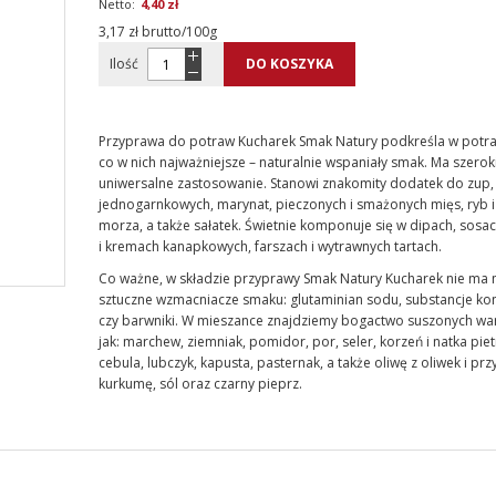
4,40 zł
3,17 zł brutto/100g
Ilość
DO KOSZYKA
Przyprawa do potraw Kucharek Smak Natury podkreśla w potra
co w nich najważniejsze – naturalnie wspaniały smak. Ma szerok
uniwersalne zastosowanie. Stanowi znakomity dodatek do zup,
jednogarnkowych, marynat, pieczonych i smażonych mięs, ryb
morza, a także sałatek. Świetnie komponuje się w dipach, sosa
i kremach kanapkowych, farszach i wytrawnych tartach.
Co ważne, w składzie przyprawy Smak Natury Kucharek nie ma 
sztuczne wzmacniacze smaku: glutaminian sodu, substancje ko
czy barwniki. W mieszance znajdziemy bogactwo suszonych war
jak: marchew, ziemniak, pomidor, por, seler, korzeń i natka piet
cebula, lubczyk, kapusta, pasternak, a także oliwę z oliwek i pr
kurkumę, sól oraz czarny pieprz.