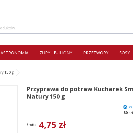
GASTRONOMIA
ZUPY I BULIONY
PRZETWORY
SOSY
ry 150 g
Przyprawa do potraw Kucharek S
Natury 150 g
W 
80
sz
4,75 zł