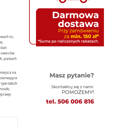
wach to,
ie,
 dań
 i owoców
ch, pastach
miejsca na
nserwujące
zyw takich
ruszki,
zyprawy: