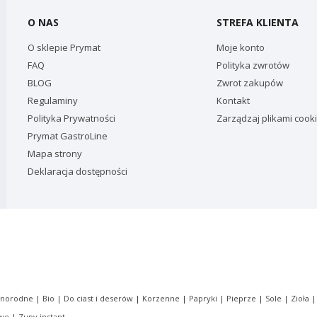
O NAS
STREFA KLIENTA
O sklepie Prymat
Moje konto
FAQ
Polityka zwrotów
BLOG
Zwrot zakupów
Regulaminy
Kontakt
Polityka Prywatności
Zarządzaj plikami cook
Prymat GastroLine
Mapa strony
Deklaracja dostępności
dnorodne
|
Bio
|
Do ciast i deserów
|
Korzenne
|
Papryki
|
Pieprze
|
Sole
|
Zioła
owe
|
Zupy instant