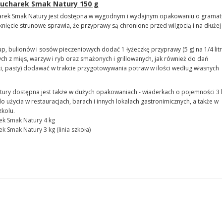
ucharek Smak Natury 150 g
arek Smak Natury jest dostępna w wygodnym i wydajnym opakowaniu o gramat
ięcie strunowe sprawia, że przyprawy są chronione przed wilgocią i na dłużej
, bulionów i sosów pieczeniowych dodać 1 łyżeczkę przyprawy (5 g) na 1/4 litr
 z mięs, warzyw i ryb oraz smażonych i grillowanych, jak również do dań
, pasty) dodawać w trakcie przygotowywania potraw w ilości według własnych
ury dostępna jest także w dużych opakowaniach - wiaderkach o pojemności 3 
użycia w restauracjach, barach i innych lokalach gastronimicznych, a także w
zkolu.
k Smak Natury 4 kg
 Smak Natury 3 kg (linia szkoła)