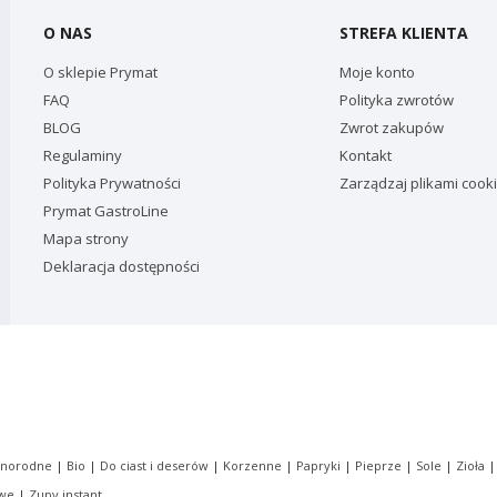
O NAS
STREFA KLIENTA
O sklepie Prymat
Moje konto
FAQ
Polityka zwrotów
BLOG
Zwrot zakupów
Regulaminy
Kontakt
Polityka Prywatności
Zarządzaj plikami cook
Prymat GastroLine
Mapa strony
Deklaracja dostępności
dnorodne
|
Bio
|
Do ciast i deserów
|
Korzenne
|
Papryki
|
Pieprze
|
Sole
|
Zioła
owe
|
Zupy instant