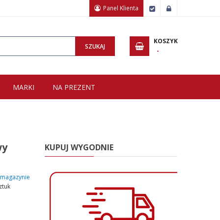
Panel Klienta
Zamówienie
Zaloguj
Wpisz minimum 3 znaki, aby wyszukać.
KOSZYK
SZUKAJ
MARKI
NA PREZENT
wy
KUPUJ WYGODNIE
magazynie
ztuk