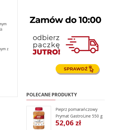
ę
lnym
li
nym z
POLECANE PRODUKTY
Pieprz pomarańczowy
Prymat GastroLine 550 g
52,06 zł