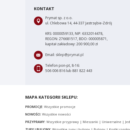
KONTAKT
Prymat sp. z o.o.
ul. Chlebowa 14, 44-337 Jastrzębie-Zdrój
KRS: 0000059133, NIP: 6332014478,
REGON: 276681517, BDO: 000005871,
kapitał zakładowy: 200 900,00 zł
Email:
sklep@prymat.pl
Telefon pon-pt, 8-16:
506 006 816 lub 881 822 443
MAPA KATEGORII SKLEPU:
PROMOCJE:
Wszystkie promocje
NOWOŚCI:
Wszystkie nowości
PRZYPRAWY:
Wszystkie przyprawy
|
Mieszanki
|
Uniwersalne
|
Je
ZUPY I BULIONY:
Wszystkie zupy i buliony
|
Buliony
|
Kostki rosoł