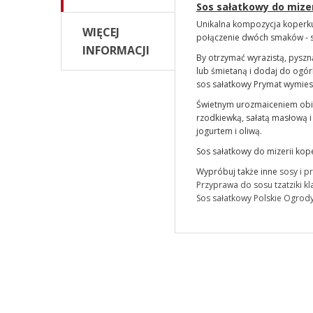
Sos sałatkowy do mize
Unikalna kompozycja koperku
WIĘCEJ
połączenie dwóch smaków - sł
INFORMACJI
By otrzymać wyrazistą, pyszn
lub śmietaną i dodaj do ogór
sos sałatkowy Prymat wymiesz
Świetnym urozmaiceniem obia
rzodkiewką, sałatą masłową 
jogurtem i oliwą.
Sos sałatkowy do mizerii kop
Wypróbuj także inne
sosy i p
Przyprawa do sosu tzatziki k
Sos sałatkowy Polskie Ogrod