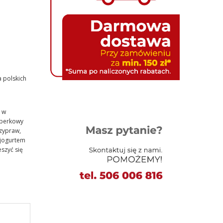
a polskich
 w
operkowy
rzypraw,
 jogurtem
szyć się