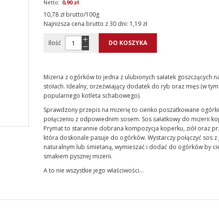
0,90 zł
10,78 zł brutto/100g
Najniższa cena brutto z 30 dni:
1,19 zł
Ilość
DO KOSZYKA
Mizeria z ogórków to jedna z ulubionych sałatek goszczących n
stołach. Idealny, orzeźwiający dodatek do ryb oraz mięs (w tym
popularnego kotleta schabowego).
Sprawdzony przepis na mizerię to cienko poszatkowane ogórki
połączeniu z odpowiednim sosem. Sos sałatkowy do mizerii k
Prymat to starannie dobrana kompozycja koperku, ziół oraz p
która doskonale pasuje do ogórków. Wystarczy połączyć sos z
naturalnym lub śmietaną, wymieszać i dodać do ogórków by cie
smakiem pysznej mizerii.
A to nie wszystkie jego właściwości…