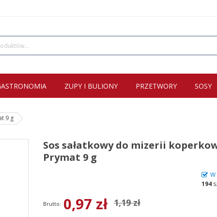
GASTRONOMIA
ZUPY I BULIONY
PRZETWORY
SOSY
t 9 g
Sos sałatkowy do mizerii koperko
Prymat 9 g
W 
194
s
0,97 zł
1,19 zł