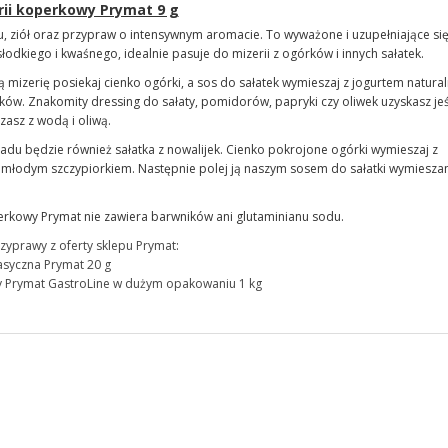
rii koperkowy Prymat 9 g
, ziół oraz przypraw o intensywnym aromacie. To wyważone i uzupełniające si
odkiego i kwaśnego, idealnie pasuje do mizerii z ogórków i innych sałatek.
ą mizerię posiekaj cienko ogórki, a sos do sałatek wymieszaj z jogurtem natura
ków. Znakomity dressing do sałaty, pomidorów, papryki czy oliwek uzyskasz jeś
asz z wodą i oliwą.
du będzie również sałatka z nowalijek. Cienko pokrojone ogórki wymieszaj z
i młodym szczypiorkiem. Następnie polej ją naszym sosem do sałatki wymiesza
erkowy Prymat nie zawiera barwników ani glutaminianu sodu.
rzyprawy z oferty sklepu Prymat
:
lasyczna Prymat 20 g
y Prymat GastroLine w dużym opakowaniu 1 kg