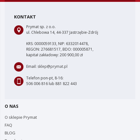
KONTAKT
Prymat sp. z o.o.
ul. Chlebowa 14, 44-337 Jastrzębie-Zdrój
KRS: 0000059133, NIP: 6332014478,
REGON: 276681517, BDO: 000005871,
kapitał zakładowy: 200 900,00 zł
Email:
sklep@prymat.pl
Telefon pon-pt, 8-16:
506 006 816 lub 881 822 443
O NAS
O sklepie Prymat
FAQ
BLOG