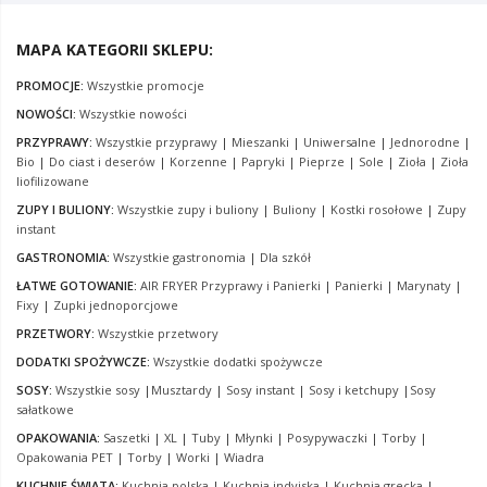
MAPA KATEGORII SKLEPU:
PROMOCJE:
Wszystkie promocje
NOWOŚCI:
Wszystkie nowości
PRZYPRAWY:
Wszystkie przyprawy
|
Mieszanki
|
Uniwersalne
|
Jednorodne
|
Bio
|
Do ciast i deserów
|
Korzenne
|
Papryki
|
Pieprze
|
Sole
|
Zioła
|
Zioła
liofilizowane
ZUPY I BULIONY:
Wszystkie zupy i buliony
|
Buliony
|
Kostki rosołowe
|
Zupy
instant
GASTRONOMIA:
Wszystkie gastronomia
|
Dla szkół
ŁATWE GOTOWANIE:
AIR FRYER Przyprawy i Panierki
|
Panierki
|
Marynaty
|
Fixy
|
Zupki jednoporcjowe
PRZETWORY:
Wszystkie przetwory
DODATKI SPOŻYWCZE:
Wszystkie dodatki spożywcze
SOSY:
Wszystkie sosy
|
Musztardy
|
Sosy instant
|
Sosy i ketchupy
|
Sosy
sałatkowe
OPAKOWANIA:
Saszetki
|
XL
|
Tuby
|
Młynki
|
Posypywaczki
|
Torby
|
Opakowania PET
|
Torby
|
Worki
|
Wiadra
KUCHNIE ŚWIATA:
Kuchnia polska
|
Kuchnia indyjska
|
Kuchnia grecka
|