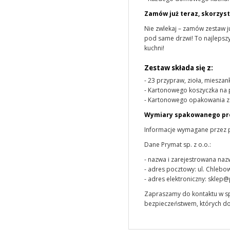
Zamów już teraz, skorzyst
Nie zwlekaj – zamów zestaw j
pod same drzwi! To najlepsz
kuchni!
Zestaw składa się z:
- 23 przypraw, zioła, mieszan
- Kartonowego koszyczka na
- Kartonowego opakowania
Wymiary spakowanego pro
Informacje wymagane przez 
Dane Prymat sp. z o.o.:
- nazwa i zarejestrowana naz
- adres pocztowy: ul. Chlebo
- adres elektroniczny: sklep
Zapraszamy do kontaktu w s
bezpieczeństwem, których do