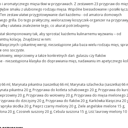
o i aromatycznego mięsa tkwi w przyprawach. Z zestawem 23 przypraw do mię
ębie smaku z ulubionego rodzaju mięsa. Wspólne biesiadowanie i posiłki łącz
. Ten zestaw ułatwi przygotowywanie dań każdemu - od amatora domowych
go grilla. Do tego praktyczny, wielorazowy koszyczek-organizer na przyprawy
afkę i ułatwia znalezienie tego, co akurat potrzebujemy.
stał skomponowany tak, aby sprostać każdemu kulinarnemu wyzwaniu – od
ntną kolację. Znajdziesz w nim:
 klasycznych i pikantnej wersji, niezastąpione jaka baza wielu rodzaju mięs, spra
e ono soczyste.
wołowiny, wieprzowiny a także konkretnych dań: gulaszu czy flaków
ne - niezastąpiona klasyka do doprawiania mięs, nadawaniu im apetycznego kol
 66 ml, Marynata pikantna (saszetka) 66 ml, Marynata szlachecka (saszetka) 66 m
ynata pikantna 20 g, Przyprawa do kotleta schabowego 20 g, Przyprawa do kur
ieprzowiny 20 g, Przyprawa do wołowiny 20 g, Przyprawa do mięsa mielonego 2
rzyprawa do dziczyzny 20 g, Przyprawa do flaków 20 g, Karkówka klasyczna 20 g
apryka słodka 20 g, Pieprz czarny mielony 20 g, Ziele angielskie mielone 15 g,
na 20 g, Czosnek suszony 20 g, Cebula suszona 15 g, Liść laurowy mielony 10 