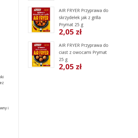
AIR FRYER Przyprawa do
skrzydełek jak z grilla
Prymat 25 g
2,05 zł
AIR FRYER Przyprawa do
ciast z owocami Prymat
25 g
.
2,05 zł
ki
ez
wny i