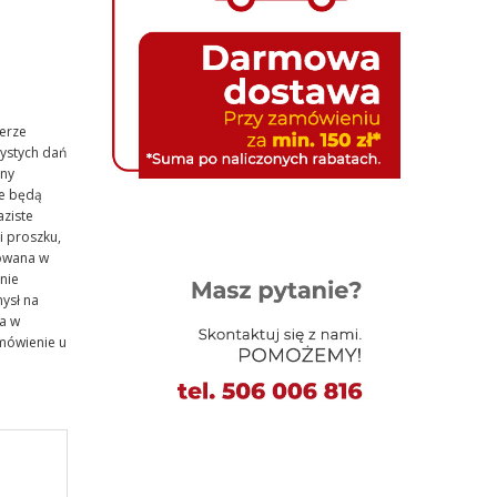
erze
zystych dań
zny
ze będą
aziste
i proszku,
owana w
nie
ysł na
ka w
amówienie u