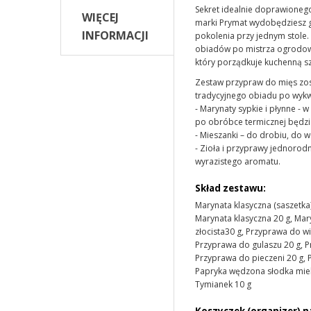
Sekret idealnie doprawioneg
WIĘCEJ
marki Prymat wydobędziesz gł
INFORMACJI
pokolenia przy jednym stole
obiadów po mistrza ogrodowe
który porządkuje kuchenną sz
Zestaw przypraw do mięs zo
tradycyjnego obiadu po wykwi
- Marynaty sypkie i płynne - w
po obróbce termicznej będzi
- Mieszanki – do drobiu, do 
- Zioła i przyprawy jednorod
wyrazistego aromatu.
Skład zestawu:
Marynata klasyczna (saszetka)
Marynata klasyczna 20 g, Mar
złocista30 g, Przyprawa do w
Przyprawa do gulaszu 20 g, P
Przyprawa do pieczeni 20 g, P
Papryka wędzona słodka mielo
Tymianek 10 g