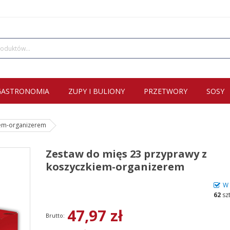
GASTRONOMIA
ZUPY I BULIONY
PRZETWORY
SOSY
iem-organizerem
Zestaw do mięs 23 przyprawy z
koszyczkiem-organizerem
W 
62
sz
47,97 zł