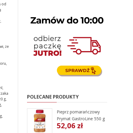
s od
ą
,
wi, że
oru,
l,
czaka
POLECANE PRODUKTY
0 g,
,
Pieprz pomarańczowy
g,
Prymat GastroLine 550 g
52,06 zł