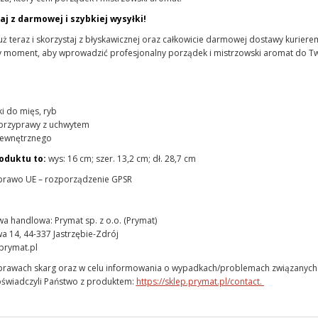
aj z darmowej i szybkiej wysyłki!
uż teraz i skorzystaj z błyskawicznej oraz całkowicie darmowej dostawy kuriere
y moment, aby wprowadzić profesjonalny porządek i mistrzowski aromat do Tw
ki do mięs, ryb
 przyprawy z uchwytem
 zewnętrznego
duktu to:
wys: 16 cm; szer. 13,2 cm; dł. 28,7 cm
prawo UE – rozporządzenie GPSR
wa handlowa: Prymat sp. z o.o. (Prymat)
wa 14, 44-337 Jastrzębie-Zdrój
@prymat.pl
prawach skarg oraz w celu informowania o wypadkach/problemach związanych
świadczyli Państwo z produktem:
https://sklep.prymat.pl/contact.