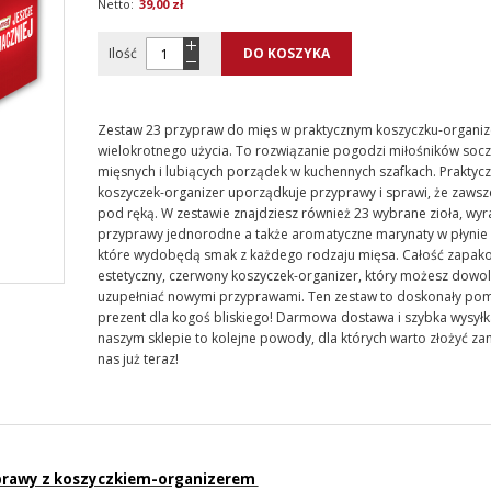
39,00 zł
Ilość
DO KOSZYKA
Zestaw 23 przypraw do mięs w praktycznym koszyczku-organiz
wielokrotnego użycia. To rozwiązanie pogodzi miłośników soc
mięsnych i lubiących porządek w kuchennych szafkach. Praktyc
koszyczek-organizer uporządkuje przyprawy i sprawi, że zaws
pod ręką. W zestawie znajdziesz również 23 wybrane zioła, wyr
przyprawy jednorodne a także aromatyczne marynaty w płynie 
które wydobędą smak z każdego rodzaju mięsa. Całość zapak
estetyczny, czerwony koszyczek-organizer, który możesz dowol
uzupełniać nowymi przyprawami. Ten zestaw to doskonały pom
prezent dla kogoś bliskiego! Darmowa dostawa i szybka wysył
naszym sklepie to kolejne powody, dla których warto złożyć z
nas już teraz!
prawy z koszyczkiem-organizerem