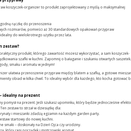
na przyprawy
aw koszyczek-organizer to produkt zaprojektowany z myślą o maksymalnej
ygodną rączkę do przenoszenia
ych rozmiarów, pomieści aż 30 standardowych opakowań przypraw
 idealny do wielokrotnego użytku przez lata.
en zestaw?
praktyczny produkt, którego zawartość możesz wykorzystać, a sam koszyczek-
ądkowania szafki w kuchni. Zapomnij o bałaganie i szukaniu otwartych saszetek
ygody, smaku i aromatu w jednym!
zer ułatwia przenoszenie przypraw między blatem a szafką, a gotowe mieszan
enity obiad w kilka chwil. To idealny wybór dla każdego, kto kocha gotować b
– idealny na prezent
ny pomysł na prezent. Jeśli szukasz upominku, który będzie jednocześnie efekto
Ten zestaw to strzał w dziesiątkę dla:
arynaty i mieszanki zdadzą egzamin na każdym garden party.
 zestaw startowy do nowej kuchni.
ne smaki – doskonały na Dzień Ojca czy urodziny.
, który ceni porządek i mistrzowski aromat.