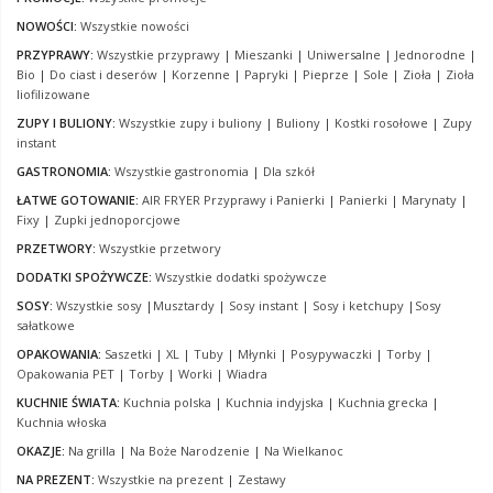
NOWOŚCI:
Wszystkie nowości
PRZYPRAWY:
Wszystkie przyprawy
|
Mieszanki
|
Uniwersalne
|
Jednorodne
|
Bio
|
Do ciast i deserów
|
Korzenne
|
Papryki
|
Pieprze
|
Sole
|
Zioła
|
Zioła
liofilizowane
ZUPY I BULIONY:
Wszystkie zupy i buliony
|
Buliony
|
Kostki rosołowe
|
Zupy
instant
GASTRONOMIA:
Wszystkie gastronomia
|
Dla szkół
ŁATWE GOTOWANIE:
AIR FRYER Przyprawy i Panierki
|
Panierki
|
Marynaty
|
Fixy
|
Zupki jednoporcjowe
PRZETWORY:
Wszystkie przetwory
DODATKI SPOŻYWCZE:
Wszystkie dodatki spożywcze
SOSY:
Wszystkie sosy
|
Musztardy
|
Sosy instant
|
Sosy i ketchupy
|
Sosy
sałatkowe
OPAKOWANIA:
Saszetki
|
XL
|
Tuby
|
Młynki
|
Posypywaczki
|
Torby
|
Opakowania PET
|
Torby
|
Worki
|
Wiadra
KUCHNIE ŚWIATA:
Kuchnia polska
|
Kuchnia indyjska
|
Kuchnia grecka
|
Kuchnia włoska
OKAZJE:
Na grilla
|
Na Boże Narodzenie
|
Na Wielkanoc
NA PREZENT:
Wszystkie na prezent
|
Zestawy