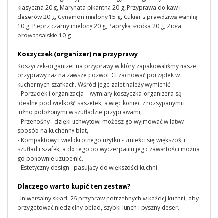
klasyczna 20 g, Marynata pikantna 20 g, Przyprawa do kaw i
deserów 20 g, Cynamon mielony 15 g, Cukier z prawdziwą wanilią
10 g, Pieprz czarny mielony 20 g, Papryka słodka 20 g, Zioła
prowansalskie 10 g
Koszyczek (organizer) na przyprawy
Koszyczek-organizer na przyprawy w który zapakowaliśmy nasze
przyprawy raz na zawsze pozwoli Ci zachować porządek w
kuchennych szafkach. Wśród jego zalet należy wymienić:
- Porządek i organizacja – wymiary koszyczka-organizera są
idealne pod wielkość saszetek, a więc koniec z rozsypanymi i
luźno położonymi w szufladzie przyprawami,
- Przenośny - dzięki uchwytowi możesz go wyjmować w łatwy
sposób na kuchenny blat,
- Kompaktowy i wielokrotnego użytku - zmieści się większości
szuflad i szafek, a do tego po wyczerpaniu jego zawartości można
go ponownie uzupełnić.
- Estetyczny design - pasujący do większości kuchni.
Dlaczego warto kupić ten zestaw?
Uniwersalny skład: 26 przypraw potrzebnych w każdej kuchni, aby
przygotować niedzielny obiad, szybki lunch i pyszny deser.