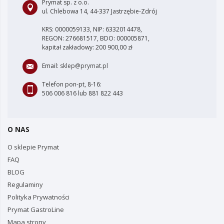
Prymat sp. z o.o.
ul. Chlebowa 14, 44-337 Jastrzębie-Zdrój
KRS: 0000059133, NIP: 6332014478,
REGON: 276681517, BDO: 000005871,
kapitał zakładowy: 200 900,00 zł
Email:
sklep@prymat.pl
Telefon pon-pt, 8-16:
506 006 816 lub 881 822 443
O NAS
O sklepie Prymat
FAQ
BLOG
Regulaminy
Polityka Prywatności
Prymat GastroLine
Mapa strony