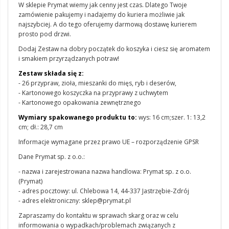
W sklepie Prymat wiemy jak cenny jest czas. Dlatego Twoje
zamówienie pakujemy i nadajemy do kuriera możliwie jak
najszybciej. A do tego oferujemy darmową dostawę kurierem
prosto pod drzwi.
Dodaj Zestaw na dobry początek do koszyka i ciesz się aromatem
i smakiem przyrządzanych potraw!
Zestaw składa się z:
- 26 przypraw, zioła, mieszanki do mięs, ryb i deserów,
- Kartonowego koszyczka na przyprawy z uchwytem
- Kartonowego opakowania zewnętrznego
Wymiary spakowanego produktu to:
wys: 16 cm;szer. 1: 13,2
cm; dł.: 28,7 cm
Informacje wymagane przez prawo UE – rozporządzenie GPSR
Dane Prymat sp. z o.o.:
- nazwa i zarejestrowana nazwa handlowa: Prymat sp. z o.o.
(Prymat)
- adres pocztowy: ul. Chlebowa 14, 44-337 Jastrzębie-Zdrój
- adres elektroniczny: sklep@prymat.pl
Zapraszamy do kontaktu w sprawach skarg oraz w celu
informowania o wypadkach/problemach związanych z