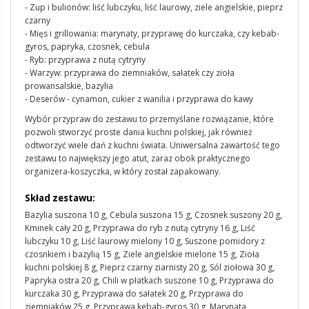
- Zup i bulionów: liść lubczyku, liść laurowy, ziele angielskie, pieprz
czarny
- Mięs i grillowania: marynaty, przyprawę do kurczaka, czy kebab-
gyros, papryka, czosnek, cebula
- Ryb: przyprawa z nutą cytryny
- Warzyw: przyprawa do ziemniaków, sałatek czy zioła
prowansalskie, bazylia
- Deserów - cynamon, cukier z wanilia i przyprawa do kawy
Wybór przypraw do zestawu to przemyślane rozwiązanie, które
pozwoli stworzyć proste dania kuchni polskiej, jak również
odtworzyć wiele dań z kuchni świata. Uniwersalna zawartość tego
zestawu to największy jego atut, zaraz obok praktycznego
organizera-koszyczka, w który został zapakowany.
Skład zestawu:
Bazylia suszona 10 g, Cebula suszona 15 g, Czosnek suszony 20 g,
Kminek cały 20 g, Przyprawa do ryb z nutą cytryny 16 g, Liść
lubczyku 10 g, Liść laurowy mielony 10 g, Suszone pomidory z
czosnkiem i bazylią 15 g, Ziele angielskie mielone 15 g, Zioła
kuchni polskiej 8 g, Pieprz czarny ziarnisty 20 g, Sól ziołowa 30 g,
Papryka ostra 20 g, Chili w płatkach suszone 10 g, Przyprawa do
kurczaka 30 g, Przyprawa do sałatek 20 g, Przyprawa do
ziemniaków 25 g, Przyprawa kebab-gyros 30 g, Marynata