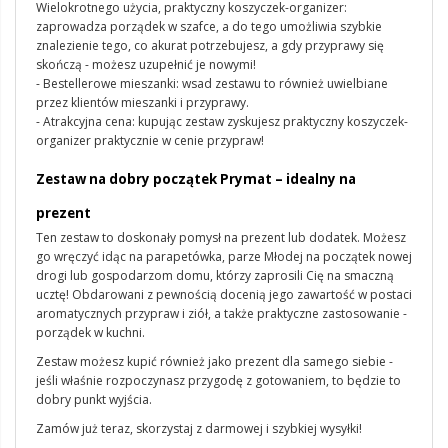
Wielokrotnego użycia, praktyczny koszyczek-organizer:
zaprowadza porządek w szafce, a do tego umożliwia szybkie
znalezienie tego, co akurat potrzebujesz, a gdy przyprawy się
skończą - możesz uzupełnić je nowymi!
- Bestellerowe mieszanki: wsad zestawu to również uwielbiane
przez klientów mieszanki i przyprawy.
- Atrakcyjna cena: kupując zestaw zyskujesz praktyczny koszyczek-
organizer praktycznie w cenie przypraw!
Zestaw na dobry początek Prymat – idealny na
prezent
Ten zestaw to doskonały pomysł na prezent lub dodatek. Możesz
go wręczyć idąc na parapetówka, parze Młodej na początek nowej
drogi lub gospodarzom domu, którzy zaprosili Cię na smaczną
ucztę! Obdarowani z pewnością docenią jego zawartość w postaci
aromatycznych przypraw i ziół, a także praktyczne zastosowanie -
porządek w kuchni.
Zestaw możesz kupić również jako prezent dla samego siebie -
jeśli właśnie rozpoczynasz przygodę z gotowaniem, to będzie to
dobry punkt wyjścia.
Zamów już teraz, skorzystaj z darmowej i szybkiej wysyłki!