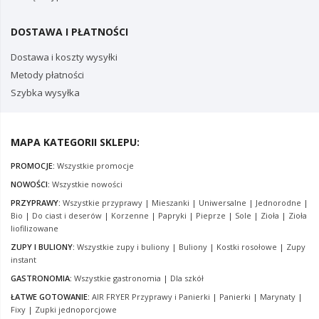
DOSTAWA I PŁATNOŚCI
Dostawa i koszty wysyłki
Metody płatności
Szybka wysyłka
MAPA KATEGORII SKLEPU:
PROMOCJE:
Wszystkie promocje
NOWOŚCI:
Wszystkie nowości
PRZYPRAWY:
Wszystkie przyprawy
|
Mieszanki
|
Uniwersalne
|
Jednorodne
|
Bio
|
Do ciast i deserów
|
Korzenne
|
Papryki
|
Pieprze
|
Sole
|
Zioła
|
Zioła
liofilizowane
ZUPY I BULIONY:
Wszystkie zupy i buliony
|
Buliony
|
Kostki rosołowe
|
Zupy
instant
GASTRONOMIA:
Wszystkie gastronomia
|
Dla szkół
ŁATWE GOTOWANIE:
AIR FRYER Przyprawy i Panierki
|
Panierki
|
Marynaty
|
Fixy
|
Zupki jednoporcjowe