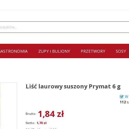
GASTRONOMIA
ZUPY I BULIONY
PRZETWORY
SOSY
Liść laurowy suszony Prymat 6 g
W 
112
s
1,84 zł
1,70 zł