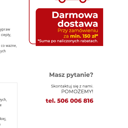
zypraw
ciepły,
 co ważne,
nych
ych,
e
iej,
m