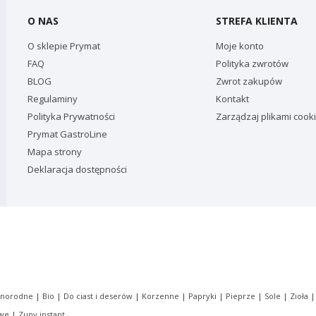
O NAS
STREFA KLIENTA
O sklepie Prymat
Moje konto
FAQ
Polityka zwrotów
BLOG
Zwrot zakupów
Regulaminy
Kontakt
Polityka Prywatności
Zarządzaj plikami cook
Prymat GastroLine
Mapa strony
Deklaracja dostępności
dnorodne
|
Bio
|
Do ciast i deserów
|
Korzenne
|
Papryki
|
Pieprze
|
Sole
|
Zioła
owe
|
Zupy instant