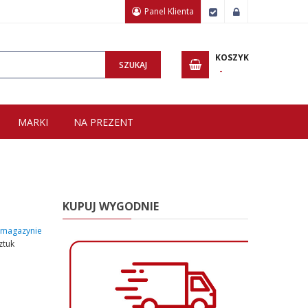
Panel Klienta
Zamówienie
Zaloguj
Wpisz minimum 3 znaki, aby wyszukać.
KOSZYK
SZUKAJ
MARKI
NA PREZENT
KUPUJ WYGODNIE
magazynie
ztuk