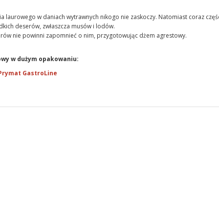
a laurowego w daniach wytrawnych nikogo nie zaskoczy. Natomiast coraz częśc
odkich deserów, zwłaszcza musów i lodów.
rów nie powinni zapomnieć o nim, przygotowując dżem agrestowy.
rowy w dużym opakowaniu:
 Prymat GastroLine