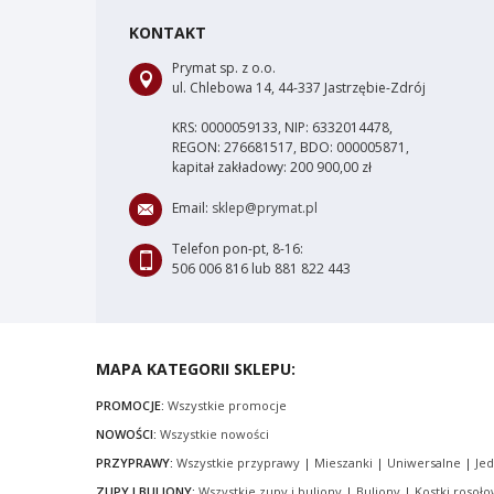
KONTAKT
Prymat sp. z o.o.
ul. Chlebowa 14, 44-337 Jastrzębie-Zdrój
KRS: 0000059133, NIP: 6332014478,
REGON: 276681517, BDO: 000005871,
kapitał zakładowy: 200 900,00 zł
Email:
sklep@prymat.pl
Telefon pon-pt, 8-16:
506 006 816 lub 881 822 443
MAPA KATEGORII SKLEPU:
PROMOCJE:
Wszystkie promocje
NOWOŚCI:
Wszystkie nowości
PRZYPRAWY:
Wszystkie przyprawy
|
Mieszanki
|
Uniwersalne
|
Je
ZUPY I BULIONY:
Wszystkie zupy i buliony
|
Buliony
|
Kostki rosoł