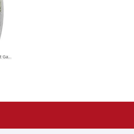
Liść Laurowy Suszony Prymat GastroLine 80 G