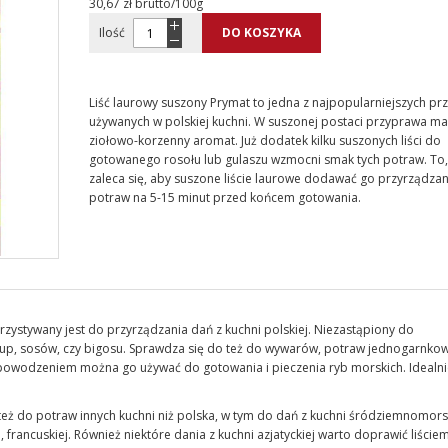
30,67 zł brutto/100g
Ilość
DO KOSZYKA
Liść laurowy suszony Prymat to jedna z najpopularniejszych pr
używanych w polskiej kuchni. W suszonej postaci przyprawa ma 
ziołowo-korzenny aromat. Już dodatek kilku suszonych liści do
gotowanego rosołu lub gulaszu wzmocni smak tych potraw. To,
zaleca się, aby suszone liście laurowe dodawać go przyrządza
potraw na 5-15 minut przed końcem gotowania.
rzystywany jest do przyrządzania dań z kuchni polskiej. Niezastąpiony do
zup, sosów, czy bigosu. Sprawdza się do też do wywarów, potraw jednogarnkow
powodzeniem można go używać do gotowania i pieczenia ryb morskich. Idealni
eż do potraw innych kuchni niż polska, w tym do dań z kuchni śródziemnomorsk
 francuskiej. Również niektóre dania z kuchni azjatyckiej warto doprawić liście