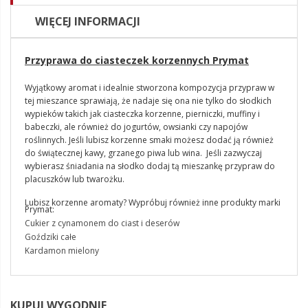
WIĘCEJ INFORMACJI
Przyprawa do ciasteczek korzennych Prymat
Wyjątkowy aromat i idealnie stworzona kompozycja przypraw w
tej mieszance sprawiają, że nadaje się ona nie tylko do słodkich
wypieków takich jak ciasteczka korzenne, pierniczki, muffiny i
babeczki, ale również do jogurtów, owsianki czy napojów
roślinnych. Jeśli lubisz korzenne smaki możesz dodać ją również
do świątecznej kawy, grzanego piwa lub wina. Jeśli zazwyczaj
wybierasz śniadania na słodko dodaj tą mieszankę przypraw do
placuszków lub twarożku.
Lubisz korzenne aromaty? Wypróbuj również inne produkty marki
Prymat:
Cukier z cynamonem do ciast i deserów
Goździki całe
Kardamon mielony
KUPUJ WYGODNIE