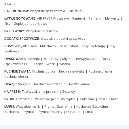
instant
GASTRONOMIA:
Wszystkie gastronomia
|
Dla szkół
ŁATWE GOTOWANIE:
AIR FRYER Przyprawy i Panierki
|
Panierki
|
Marynaty
|
Fixy
|
Zupki jednoporcjowe
PRZETWORY:
Wszystkie przetwory
DODATKI SPOŻYWCZE:
Wszystkie dodatki spożywcze
SOSY:
Wszystkie sosy
|
Musztardy
|
Sosy instant
|
Sosy i ketchupy
|
Sosy
sałatkowe
OPAKOWANIA:
Saszetki
|
XL
|
Tuby
|
Młynki
|
Posypywaczki
|
Torby
|
Opakowania PET
|
Torby
|
Worki
|
Wiadra
KUCHNIE ŚWIATA:
Kuchnia polska
|
Kuchnia indyjska
|
Kuchnia grecka
|
Kuchnia włoska
OKAZJE:
Na grilla
|
Na Boże Narodzenie
|
Na Wielkanoc
NA PREZENT:
Wszystkie na prezent
|
Zestawy
PRODUKTY SYPKIE:
Wszystkie produkty sypkie
|
Makarony
|
Kasze
|
Ryże
MARKI:
Wszystkie marki
|
Prymat Gastroline
|
Kucharek Gastroline
|
Kucharek
|
Prymat
|
Prymat Industry
|
It's Natural
|
Smak