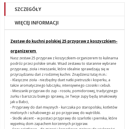
SZCZEGÓŁY
WIĘCEJ INFORMACJI
Zestaw do kuchni polskiej 25 przypraw z koszyczkiem-
organizerem
Nasz zestaw 25 przypraw z koszyczkiem-organizerem to kulinarna
podróż przez polskie smaki. Wsad zestawu to starannie wybrane
przyprawy, zioła i mieszanki, które idealnie sprawdzają się w
przyrządzaniu dań z rodzimej kuchni. Znajdziesz tutaj m.in.:
- Klasyczne zioła - niezbędny duet natki pietruszki i koperku, a
także aromatycznego lubczyku, intensywnego czosnki i cebuli.
- Mieszanki przypraw do zup - rosołu, pomidorowej, tradycyjnego
żurku i barszczu białego sprawią, że Twoje zupy będą smakowały
jak u Babci,
- Przyprawy do dań mięsnych - kurczaka po staropolsku, kotletów
mielonych i schabowego aż po przyprawę do wątróbki.
- Słodki akcent – w postaci przyprawy do szarlotki i piernika, które
wypełnią dom zapachem korzennych przypraw.