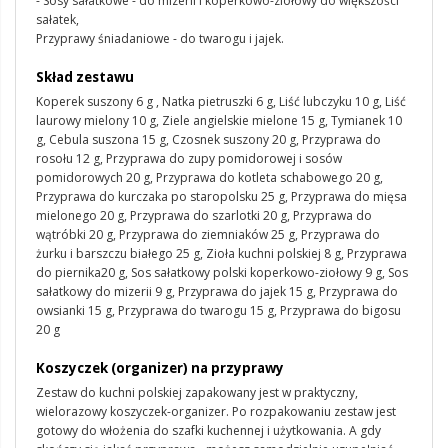
- Sosy sałatkowe - do mizerii i koperkowo-ziołowy do większości
sałatek,
Przyprawy śniadaniowe - do twarogu i jajek.
Skład zestawu
Koperek suszony 6 g , Natka pietruszki 6 g, Liść lubczyku 10 g, Liść
laurowy mielony 10 g, Ziele angielskie mielone 15 g, Tymianek 10
g, Cebula suszona 15 g, Czosnek suszony 20 g, Przyprawa do
rosołu 12 g, Przyprawa do zupy pomidorowej i sosów
pomidorowych 20 g, Przyprawa do kotleta schabowego 20 g,
Przyprawa do kurczaka po staropolsku 25 g, Przyprawa do mięsa
mielonego 20 g, Przyprawa do szarlotki 20 g, Przyprawa do
wątróbki 20 g, Przyprawa do ziemniaków 25 g, Przyprawa do
żurku i barszczu białego 25 g, Zioła kuchni polskiej 8 g, Przyprawa
do piernika20 g, Sos sałatkowy polski koperkowo-ziołowy 9 g, Sos
sałatkowy do mizerii 9 g, Przyprawa do jajek 15 g, Przyprawa do
owsianki 15 g, Przyprawa do twarogu 15 g, Przyprawa do bigosu
20 g
Koszyczek (organizer) na przyprawy
Zestaw do kuchni polskiej zapakowany jest w praktyczny,
wielorazowy koszyczek-organizer. Po rozpakowaniu zestaw jest
gotowy do włożenia do szafki kuchennej i użytkowania. A gdy