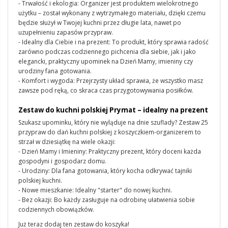
- Trwałość i ekologia: Organizer jest produktem wielokrotnego
użytku – został wykonany z wytrzymałego materiału, dzięki czemu
będzie służył w Twojej kuchni przez długie lata, nawet po
uzupełnieniu zapasów przypraw.
- Idealny dla Ciebie i na prezent: To produkt, który sprawia radość
zarówno podczas codziennego pichcenia dla siebie, jak i jako
elegancki, praktyczny upominek na Dzień Mamy, imieniny czy
urodziny fana gotowania.
- Komfort i wygoda: Przejrzysty układ sprawia, że wszystko masz
zawsze pod ręką, co skraca czas przygotowywania posiłków.
Zestaw do kuchni polskiej Prymat – idealny na prezent
Szukasz upominku, który nie wyląduje na dnie szuflady? Zestaw 25
przypraw do dań kuchni polskiej z koszyczkiem-organizerem to
strzał w dziesiątkę na wiele okazji:
- Dzień Mamy i Imieniny: Praktyczny prezent, który doceni każda
gospodyni i gospodarz domu.
- Urodziny: Dla fana gotowania, który kocha odkrywać tajniki
polskiej kuchni.
- Nowe mieszkanie: Idealny "starter" do nowej kuchni.
- Bez okazji: Bo każdy zasługuje na odrobinę ułatwienia sobie
codziennych obowiązków.
Już teraz dodaj ten zestaw do koszyka!