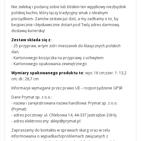
Nie zwlekaj i podaruj sobie lub bliskim ten wyjątkowy niezbędnik
polskiej kuchni, który łączy tradycyjny smak z idealnym
porządkiem. Zamów zestaw już dziś, a my zadbamy o to, by
bezpiecznie i błyskawicznie dotarł pod Twój adres darmową
dostawą kurierską!
Zestaw składa się z:
- 25 przypraw, w tym ziół i mieszanek do klasycznych polskich
dań,
- Kartonowego koszyczka na przyprawy z uchwytem
- Kartonowego opakowania zewnętrznego
Wymiary spakowanego produktu to:
wys: 16 cm;szer. 1: 13,2
cm; dł.: 28,7 cm
Informacje wymagane przez prawo UE – rozporządzenie GPSR
Dane Prymat sp. z o.o.:
- nazwa i zarejestrowana nazwa handlowa: Prymat sp. z o.o.
(Prymat)
- adres pocztowy: ul. Chlebowa 14, 44-337 Jastrzębie-Zdrój
- adres elektroniczny: sklep@prymat.pl
Zapraszamy do kontaktu w sprawach skarg oraz w celu
informowania o wypadkach/problemach związanych z