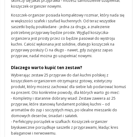
skończy się jakaś przyprawa - możesz samodzielnie uzupełniać
koszyczek-organizer nowymi.
Koszczek-organizer posiada kompaktowy rozmiar, który nada się
w większości szafek i szuflad kuchennych. Od teraz wszystkie
saszetki będą poukładane - jedna za druga, a znalezienie
potrzebnej przyprawy będzie proste. Wygląd koszyczka-
organizera jest prosty przez co będzie pasował do wystroju
kuchni. Całość wykonana jest solidnie, dlatego koszyczek na
przyprawy posłuży Ci na długo - nawet, gdy zużyjesz zapas
przypraw, nadal można go uzupełniać nowymi.
Dlaczego warto kupić ten zestaw?
Wybierając zestaw 25 przypraw do dań kuchni polskiej z
koszyczkiem-organizerem otrzymujesz gotowy, estetyczny
produkt, który możesz zachować dla siebie lub podarować komuś
na prezent. Oto konkretne powody, dla których warto go mieć:
- Kompletny i starannie dobrany wsad: Zestaw zawiera aż 25
przypraw, które stanowią fundament polskiej kuchni – od
aromatów do zup i soczystych mięs, po idealne mieszanki do
domowych deserów, śniadań i sałatek.
- Perfekcyjny porządek w szafkach: Koszyczek-organizer
błyskawicznie porządkuje saszetki z przyprawami, kładąc kres
bałaganowi i nerwowemu.