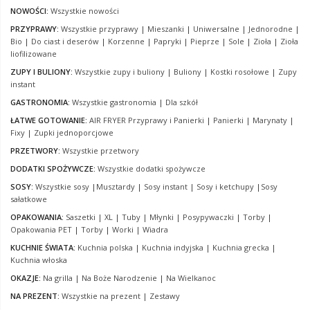
NOWOŚCI:
Wszystkie nowości
PRZYPRAWY:
Wszystkie przyprawy
|
Mieszanki
|
Uniwersalne
|
Jednorodne
|
Bio
|
Do ciast i deserów
|
Korzenne
|
Papryki
|
Pieprze
|
Sole
|
Zioła
|
Zioła
liofilizowane
ZUPY I BULIONY:
Wszystkie zupy i buliony
|
Buliony
|
Kostki rosołowe
|
Zupy
instant
GASTRONOMIA:
Wszystkie gastronomia
|
Dla szkół
ŁATWE GOTOWANIE:
AIR FRYER Przyprawy i Panierki
|
Panierki
|
Marynaty
|
Fixy
|
Zupki jednoporcjowe
PRZETWORY:
Wszystkie przetwory
DODATKI SPOŻYWCZE:
Wszystkie dodatki spożywcze
SOSY:
Wszystkie sosy
|
Musztardy
|
Sosy instant
|
Sosy i ketchupy
|
Sosy
sałatkowe
OPAKOWANIA:
Saszetki
|
XL
|
Tuby
|
Młynki
|
Posypywaczki
|
Torby
|
Opakowania PET
|
Torby
|
Worki
|
Wiadra
KUCHNIE ŚWIATA:
Kuchnia polska
|
Kuchnia indyjska
|
Kuchnia grecka
|
Kuchnia włoska
OKAZJE:
Na grilla
|
Na Boże Narodzenie
|
Na Wielkanoc
NA PREZENT:
Wszystkie na prezent
|
Zestawy