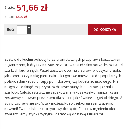
51,66 zł
42,00 zł
Ilość
DO KOSZYKA
Zestaw do kuchni polskiej to 25 aromatycznych przypraw z koszyczkiem-
organizerem, który raz na zawsze zaprowadzi idealny porządek w Twoich
szafkach kuchennych. Wsad zestawu obejmuje zarówno klasyczne zioła,
jak koperek czy natkę pietruszki, jak i gotowe mieszanki do popularnych
polskich dań - rosołu, zupy pomidorowej czy kotleta schabowego. Nie
mogło zabraknąć też przypraw do uwielbianych deserów - piernika i
szarlotki. Całość estetycznie zapakowana w koszyczek-organizer czyni
zestaw wyjątkowym prezentem dla siebie, jak również kogoś bliskiego. A
gdy przyprawy się skończą - możesz koszyczek-organizer wypełnić
nowymi! Twoje ulubione przyprawy dotrą do Ciebie w mgnieniu oka –
gwarantujemy szybką wysyłkę i darmową dostawę Kurierem!