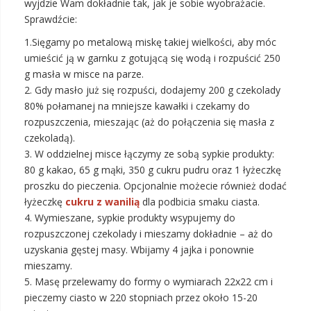
wyjdzie Wam dokładnie tak, jak je sobie wyobrażacie.
Sprawdźcie:
1.Sięgamy po metalową miskę takiej wielkości, aby móc
umieścić ją w garnku z gotującą się wodą i rozpuścić 250
g masła w misce na parze.
2. Gdy masło już się rozpuści, dodajemy 200 g czekolady
80% połamanej na mniejsze kawałki i czekamy do
rozpuszczenia, mieszając (aż do połączenia się masła z
czekoladą).
3. W oddzielnej misce łączymy ze sobą sypkie produkty:
80 g kakao, 65 g mąki, 350 g cukru pudru oraz 1 łyżeczkę
proszku do pieczenia. Opcjonalnie możecie również dodać
łyżeczkę
cukru z wanilią
dla podbicia smaku ciasta.
4. Wymieszane, sypkie produkty wsypujemy do
rozpuszczonej czekolady i mieszamy dokładnie – aż do
uzyskania gęstej masy. Wbijamy 4 jajka i ponownie
mieszamy.
5. Masę przelewamy do formy o wymiarach 22x22 cm i
pieczemy ciasto w 220 stopniach przez około 15-20