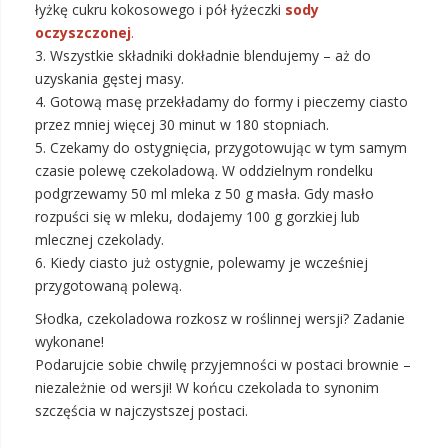
łyżkę cukru kokosowego i pół łyżeczki
sody
oczyszczonej
.
3. Wszystkie składniki dokładnie blendujemy – aż do
uzyskania gęstej masy.
4. Gotową masę przekładamy do formy i pieczemy ciasto
przez mniej więcej 30 minut w 180 stopniach.
5. Czekamy do ostygnięcia, przygotowując w tym samym
czasie polewę czekoladową. W oddzielnym rondelku
podgrzewamy 50 ml mleka z 50 g masła. Gdy masło
rozpuści się w mleku, dodajemy 100 g gorzkiej lub
mlecznej czekolady.
6. Kiedy ciasto już ostygnie, polewamy je wcześniej
przygotowaną polewą.
Słodka, czekoladowa rozkosz w roślinnej wersji? Zadanie
wykonane!
Podarujcie sobie chwilę przyjemności w postaci brownie –
niezależnie od wersji! W końcu czekolada to synonim
szczęścia w najczystszej postaci.