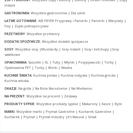
instant
GASTRONOMIA:
Wszystkie gastronomia
|
Dla szkół
ŁATWE GOTOWANIE:
AIR FRYER Przyprawy i Panierki
|
Panierki
|
Marynaty
|
Fixy
|
Zupki jednoporcjowe
PRZETWORY:
Wszystkie przetwory
DODATKI SPOŻYWCZE:
Wszystkie dodatki spożywcze
SOSY:
Wszystkie sosy
|
Musztardy
|
Sosy instant
|
Sosy i ketchupy
|
Sosy
sałatkowe
OPAKOWANIA:
Saszetki
|
XL
|
Tuby
|
Młynki
|
Posypywaczki
|
Torby
|
Opakowania PET
|
Torby
|
Worki
|
Wiadra
KUCHNIE ŚWIATA:
Kuchnia polska
|
Kuchnia indyjska
|
Kuchnia grecka
|
Kuchnia włoska
OKAZJE:
Na grilla
|
Na Boże Narodzenie
|
Na Wielkanoc
NA PREZENT:
Wszystkie na prezent
|
Zestawy
PRODUKTY SYPKIE:
Wszystkie produkty sypkie
|
Makarony
|
Kasze
|
Ryże
MARKI:
Wszystkie marki
|
Prymat Gastroline
|
Kucharek Gastroline
|
Kucharek
|
Prymat
|
Prymat Industry
|
It's Natural
|
Smak