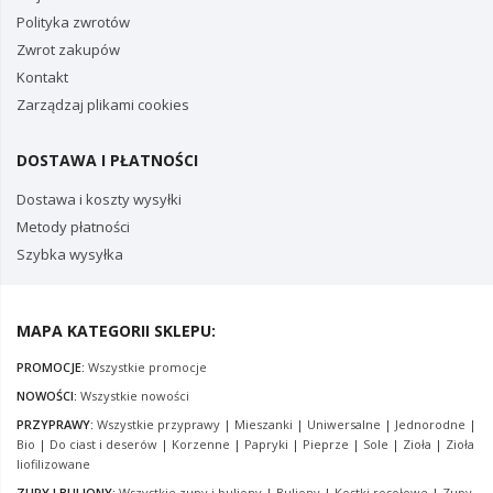
Polityka zwrotów
Zwrot zakupów
Kontakt
Zarządzaj plikami cookies
DOSTAWA I PŁATNOŚCI
Dostawa i koszty wysyłki
Metody płatności
Szybka wysyłka
MAPA KATEGORII SKLEPU:
PROMOCJE:
Wszystkie promocje
NOWOŚCI:
Wszystkie nowości
PRZYPRAWY:
Wszystkie przyprawy
|
Mieszanki
|
Uniwersalne
|
Jednorodne
|
Bio
|
Do ciast i deserów
|
Korzenne
|
Papryki
|
Pieprze
|
Sole
|
Zioła
|
Zioła
liofilizowane
ZUPY I BULIONY:
Wszystkie zupy i buliony
|
Buliony
|
Kostki rosołowe
|
Zupy