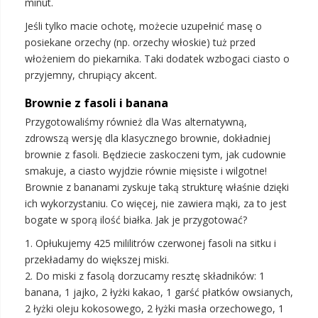
minut.
Jeśli tylko macie ochotę, możecie uzupełnić masę o
posiekane orzechy (np. orzechy włoskie) tuż przed
włożeniem do piekarnika. Taki dodatek wzbogaci ciasto o
przyjemny, chrupiący akcent.
Brownie z fasoli i banana
Przygotowaliśmy również dla Was alternatywną,
zdrowszą wersję dla klasycznego brownie, dokładniej
brownie z fasoli. Będziecie zaskoczeni tym, jak cudownie
smakuje, a ciasto wyjdzie równie mięsiste i wilgotne!
Brownie z bananami zyskuje taką strukturę właśnie dzięki
ich wykorzystaniu. Co więcej, nie zawiera mąki, za to jest
bogate w sporą ilość białka. Jak je przygotować?
1. Opłukujemy 425 mililitrów czerwonej fasoli na sitku i
przekładamy do większej miski.
2. Do miski z fasolą dorzucamy resztę składników: 1
banana, 1 jajko, 2 łyżki kakao, 1 garść płatków owsianych,
2 łyżki oleju kokosowego, 2 łyżki masła orzechowego, 1