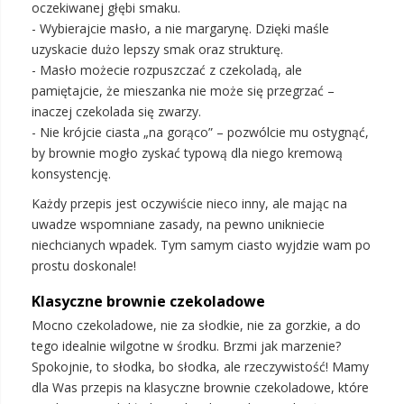
oczekiwanej głębi smaku.
- Wybierajcie masło, a nie margarynę. Dzięki maśle
uzyskacie dużo lepszy smak oraz strukturę.
- Masło możecie rozpuszczać z czekoladą, ale
pamiętajcie, że mieszanka nie może się przegrzać –
inaczej czekolada się zwarzy.
- Nie krójcie ciasta „na gorąco” – pozwólcie mu ostygnąć,
by brownie mogło zyskać typową dla niego kremową
konsystencję.
Każdy przepis jest oczywiście nieco inny, ale mając na
uwadze wspomniane zasady, na pewno unikniecie
niechcianych wpadek. Tym samym ciasto wyjdzie wam po
prostu doskonale!
Klasyczne brownie czekoladowe
Mocno czekoladowe, nie za słodkie, nie za gorzkie, a do
tego idealnie wilgotne w środku. Brzmi jak marzenie?
Spokojnie, to słodka, bo słodka, ale rzeczywistość! Mamy
dla Was przepis na klasyczne brownie czekoladowe, które